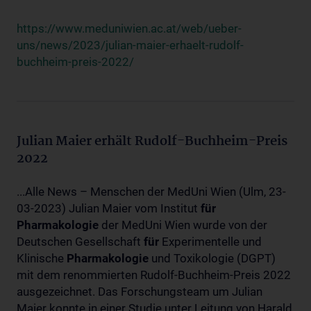
https://www.meduniwien.ac.at/web/ueber-
uns/news/2023/julian-maier-erhaelt-rudolf-
buchheim-preis-2022/
Julian Maier erhält Rudolf-Buchheim-Preis
2022
...Alle News – Menschen der MedUni Wien (Ulm, 23-
03-2023) Julian Maier vom Institut
für
Pharmakologie
der MedUni Wien wurde von der
Deutschen Gesellschaft
für
Experimentelle und
Klinische
Pharmakologie
und Toxikologie (DGPT)
mit dem renommierten Rudolf-Buchheim-Preis 2022
ausgezeichnet. Das Forschungsteam um Julian
Maier konnte in einer Studie unter Leitung von Harald