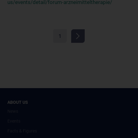
us/events/detail/forum-arzneimitteltherapie/
1
ABOUT US
News
Events
Facts & Figures