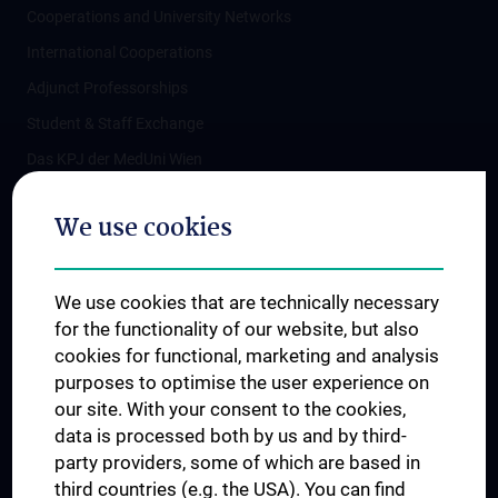
Cooperations and University Networks
International Cooperations
Adjunct Professorships
Student & Staff Exchange
Das KPJ der MedUni Wien
Postgraduate Trainings
We use cookies
Dual Career
Trusted Reseach - Research Security - Foreign Interference
We use cookies that are technically necessary
UNESCO Chair on Bioethics
for the functionality of our website, but also
MUVI
cookies for functional, marketing and analysis
purposes to optimise the user experience on
our site. With your consent to the cookies,
Connect with us
data is processed both by us and by third-
party providers, some of which are based in
third countries (e.g. the USA). You can find