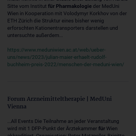
Sitte vom Institut
für
Pharmakologie
der MedUni
Wien in Kooperation mit Volodymyr Korkhov von der
ETH Zürich die Struktur eines bisher wenig
erforschten Kationentransporters darstellen und
untersuchte außerdem...
https://www.meduniwien.ac.at/web/ueber-
uns/news/2023/julian-maier-erhaelt-rudolf-
buchheim-preis-2022/menschen-der-meduni-wien/
Forum Arzneimitteltherapie | MedUni
Vienna
...All Events Die Teilnahme an jeder Veranstaltung
wird mit 1 DFP-Punkt der Ärztekammer
für
Wien
akkreditiert. Organisation: Peter Matzneller, Brigitte