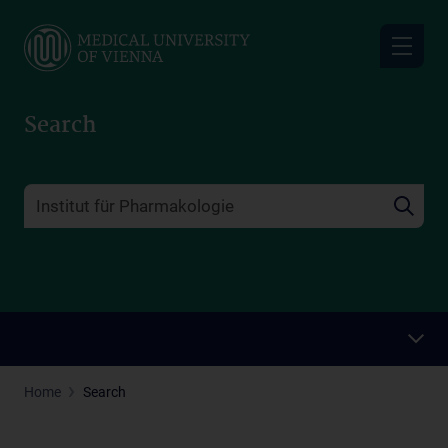
Skip
to
main
content
Search
Home
Search