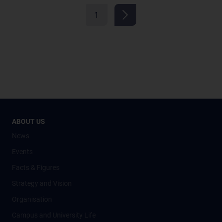
1
ABOUT US
News
Events
Facts & Figures
Strategy and Vision
Organisation
Campus and University Life