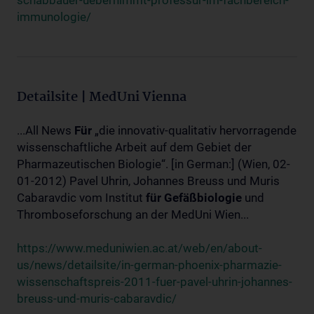
schabbauer-uebernimmt-professur-im-fachbereich-
immunologie/
Detailsite | MedUni Vienna
...All News
Für
„die innovativ-qualitativ hervorragende
wissenschaftliche Arbeit auf dem Gebiet der
Pharmazeutischen Biologie“. [in German:] (Wien, 02-
01-2012) Pavel Uhrin, Johannes Breuss und Muris
Cabaravdic vom Institut
für
Gefäßbiologie
und
Thromboseforschung an der MedUni Wien...
https://www.meduniwien.ac.at/web/en/about-
us/news/detailsite/in-german-phoenix-pharmazie-
wissenschaftspreis-2011-fuer-pavel-uhrin-johannes-
breuss-und-muris-cabaravdic/