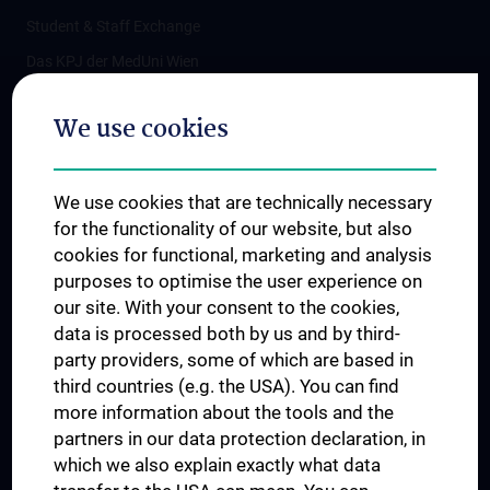
Student & Staff Exchange
Das KPJ der MedUni Wien
Postgraduate Trainings
We use cookies
Dual Career
Trusted Reseach - Research Security - Foreign Interference
We use cookies that are technically necessary
UNESCO Chair on Bioethics
for the functionality of our website, but also
MUVI
cookies for functional, marketing and analysis
purposes to optimise the user experience on
our site. With your consent to the cookies,
Connect with us
data is processed both by us and by third-
party providers, some of which are based in
third countries (e.g. the USA). You can find
more information about the tools and the
partners in our data protection declaration, in
which we also explain exactly what data
PRESSE