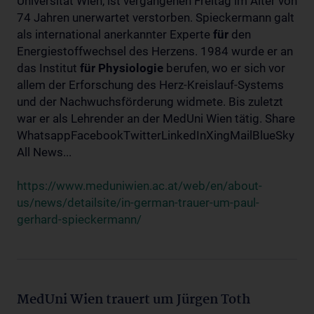
Universität Wien, ist vergangenen Freitag im Alter von
74 Jahren unerwartet verstorben. Spieckermann galt
als international anerkannter Experte
für
den
Energiestoffwechsel des Herzens. 1984 wurde er an
das Institut
für
Physiologie
berufen, wo er sich vor
allem der Erforschung des Herz-Kreislauf-Systems
und der Nachwuchsförderung widmete. Bis zuletzt
war er als Lehrender an der MedUni Wien tätig. Share
WhatsappFacebookTwitterLinkedInXingMailBlueSky
All News...
https://www.meduniwien.ac.at/web/en/about-
us/news/detailsite/in-german-trauer-um-paul-
gerhard-spieckermann/
MedUni Wien trauert um Jürgen Toth