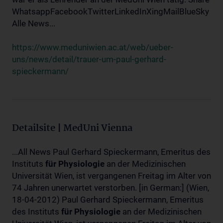
WhatsappFacebookTwitterLinkedInXingMailBlueSky
Alle News...
https://www.meduniwien.ac.at/web/ueber-
uns/news/detail/trauer-um-paul-gerhard-
spieckermann/
Detailsite | MedUni Vienna
...All News Paul Gerhard Spieckermann, Emeritus des
Instituts
für
Physiologie
an der Medizinischen
Universität Wien, ist vergangenen Freitag im Alter von
74 Jahren unerwartet verstorben. [in German:] (Wien,
18-04-2012) Paul Gerhard Spieckermann, Emeritus
des Instituts
für
Physiologie
an der Medizinischen