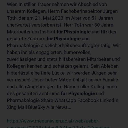
Wien In stiller Trauer nehmen wir Abschied von
unserem Kollegen, Herrn Fachoberinspektor Jürgen
Toth, der am 21. Mai 2023 im Alter von 51 Jahren
unerwartet verstorben ist. Herr Toth war 30 Jahre
Mitarbeiter am Institut
für
Physiologie
und
für
das
gesamte Zentrum
für
Physiologie
und
Pharmakologie als Sicherheitsbeauftragter tätig. Wir
haben ihn als engagierten, humorvollen,
zuverlässigen und stets hilfsbereiten Mitarbeiter und
Kollegen kennen und schätzen gelernt. Sein Ableben
hinterlässt eine tiefe Lücke, wir werden Jürgen sehr
vermissen! Unser tiefes Mitgefühl gilt seiner Familie
und allen Angehörigen. Im Namen aller Kolleg:innen
des gesamten Zentrums
für
Physiologie
und
Pharmakologie Share Whatsapp Facebook LinkedIn
Xing Mail BlueSky Alle News...
https://www.meduniwien.ac.at/web/ueber-
uns/news/2023/default-34fee72b1e-2/meduni-