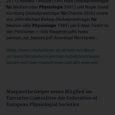
2011), Richard Timothy (Tim) Hunt (Nobelpreisträger
für
Medizin oder
Physiologie
2001) und Roger David
Kornberg (Nobelpreisträger
für
Chemie 2006) sowie
von John Michael Bishop (Nobelpreisträger
für
Medizin oder
Physiologie
1989) per E-Mail. Direkt zu
den Petitionen: » <link fileadmin pdfs news
petition_zur_hausen.pdf download file>Harald...
https://www.meduniwien.ac.at/web/en/about-
us/news/detailsite/in-german-nobelpreistraeger-
setzen-sich-fuer-meduni-wien-und-akh-wien-ein/
Margarethe Geiger neues Mitglied im
Executive Committee der Federation of
European Physiologial Societies