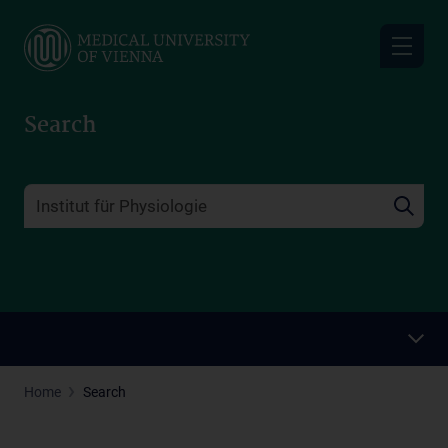
Skip
to
main
content
Search
Home
Search