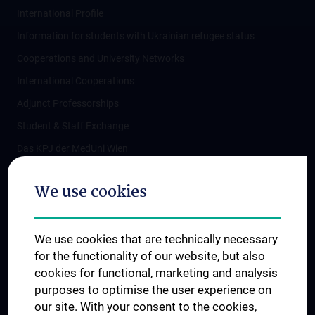
International Profile
Information for students with Ukrainian refugee status
Cooperations and University Networks
International Cooperations
Adjunct Professorships
Student & Staff Exchange
Das KPJ der MedUni Wien
Postgraduate Trainings
We use cookies
Dual Career
Trusted Reseach - Research Security - Foreign Interference
We use cookies that are technically necessary
UNESCO Chair on Bioethics
for the functionality of our website, but also
MUVI
cookies for functional, marketing and analysis
purposes to optimise the user experience on
our site. With your consent to the cookies,