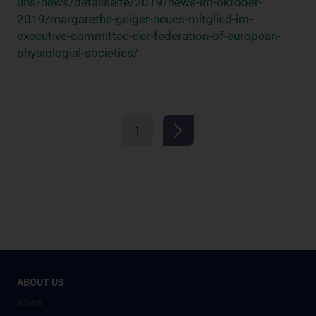
uns/news/detailseite/2019/news-im-oktober-
2019/margarethe-geiger-neues-mitglied-im-
executive-committee-der-federation-of-european-
physiologial-societies/
1
ABOUT US
News