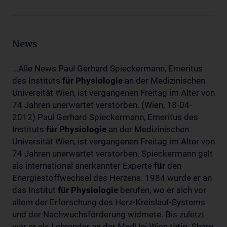
News
...Alle News Paul Gerhard Spieckermann, Emeritus
des Instituts
für
Physiologie
an der Medizinischen
Universität Wien, ist vergangenen Freitag im Alter von
74 Jahren unerwartet verstorben. (Wien, 18-04-
2012) Paul Gerhard Spieckermann, Emeritus des
Instituts
für
Physiologie
an der Medizinischen
Universität Wien, ist vergangenen Freitag im Alter von
74 Jahren unerwartet verstorben. Spieckermann galt
als international anerkannter Experte
für
den
Energiestoffwechsel des Herzens. 1984 wurde er an
das Institut
für
Physiologie
berufen, wo er sich vor
allem der Erforschung des Herz-Kreislauf-Systems
und der Nachwuchsförderung widmete. Bis zuletzt
war er als Lehrender an der MedUni Wien tätig. Share