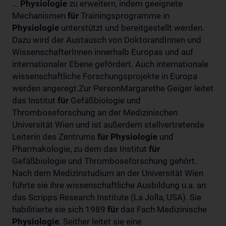
...
Physiologie
zu erweitern, indem geeignete
Mechanismen
für
Trainingsprogramme in
Physiologie
unterstützt und bereitgestellt werden.
Dazu wird der Austausch von DoktorandInnen und
WissenschafterInnen innerhalb Europas und auf
internationaler Ebene gefördert. Auch internationale
wissenschaftliche Forschungsprojekte in Europa
werden angeregt.Zur PersonMargarethe Geiger leitet
das Institut
für
Gefäßbiologie und
Thromboseforschung an der Medizinischen
Universität Wien und ist außerdem stellvertretende
Leiterin des Zentrums
für
Physiologie
und
Pharmakologie, zu dem das Institut
für
Gefäßbiologie und Thromboseforschung gehört.
Nach dem Medizinstudium an der Universität Wien
führte sie ihre wissenschaftliche Ausbildung u.a. an
das Scripps Research Institute (La Jolla, USA). Sie
habilitierte sie sich 1989
für
das Fach Medizinische
Physiologie
. Seither leitet sie eine