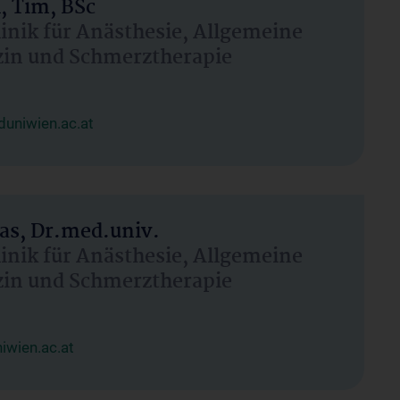
, Tim, BSc
linik für Anästhesie, Allgemeine
zin und Schmerztherapie
uniwien.ac.at
as, Dr.med.univ.
linik für Anästhesie, Allgemeine
zin und Schmerztherapie
wien.ac.at