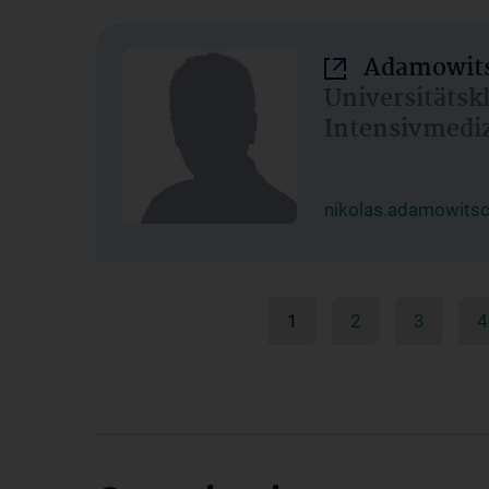
Adamowits
Universitätsk
Intensivmedi
nikolas.adamowits
1
2
3
4