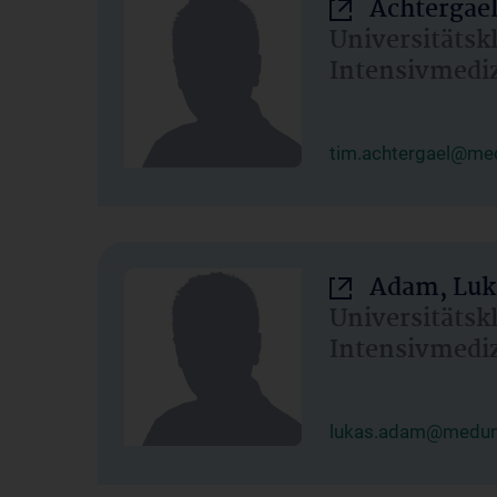
Achtergael
Universitätsk
Intensivmedi
tim.achtergael@med
Adam, Luk
Universitätsk
Intensivmedi
lukas.adam@meduni