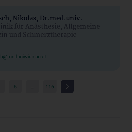
ch, Nikolas, Dr.med.univ.
linik für Anästhesie, Allgemeine
zin und Schmerztherapie
ch@meduniwien.ac.at
5
…
116