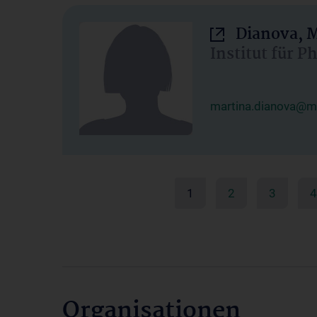
Dianova, M
Institut für P
martina.dianova@me
1
2
3
4
Organisationen