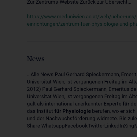
Zur Zentrums-Website Zurück zur Übersicht...
https://www.meduniwien.ac.at/web/ueber-uns/o
einrichtungen/zentrum-fuer-physiologie-und-p
News
...Alle News Paul Gerhard Spieckermann, Emerit
Universität Wien, ist vergangenen Freitag im Al
2012) Paul Gerhard Spieckermann, Emeritus des
Universität Wien, ist vergangenen Freitag im A
galt als international anerkannter Experte
für
den
das Institut
für
Physiologie
berufen, wo er sich
und der Nachwuchsförderung widmete. Bis zuletz
Share WhatsappFacebookTwitterLinkedInXingMa