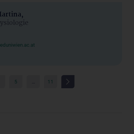
artina,
hysiologie
duniwien.ac.at
5
…
11