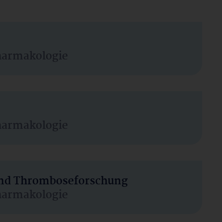
harmakologie
harmakologie
 und Thromboseforschung
harmakologie