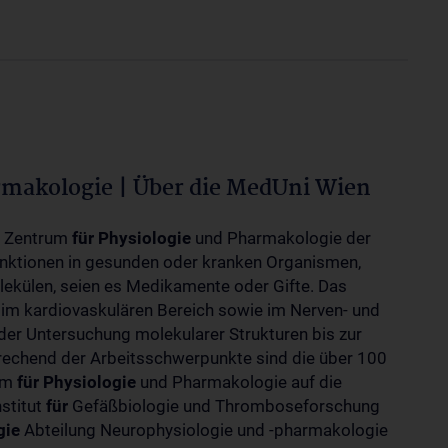
rmakologie | Über die MedUni Wien
m Zentrum
für
Physiologie
und Pharmakologie der
unktionen in gesunden oder kranken Organismen,
ekülen, seien es Medikamente oder Gifte. Das
 im kardiovaskulären Bereich sowie im Nerven- und
der Untersuchung molekularer Strukturen bis zur
rechend der Arbeitsschwerpunkte sind die über 100
rum
für
Physiologie
und Pharmakologie auf die
nstitut
für
Gefäßbiologie und Thromboseforschung
gie
Abteilung Neurophysiologie und -pharmakologie