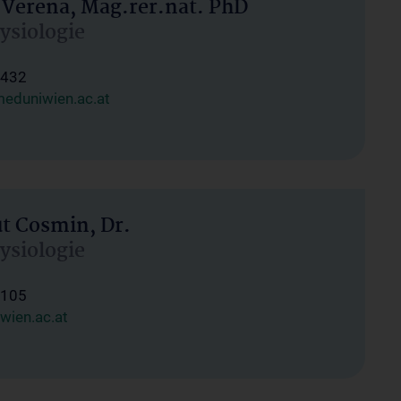
 Verena, Mag.rer.nat. PhD
hysiologie
1432
eduniwien.ac.at
ut Cosmin, Dr.
hysiologie
1105
wien.ac.at