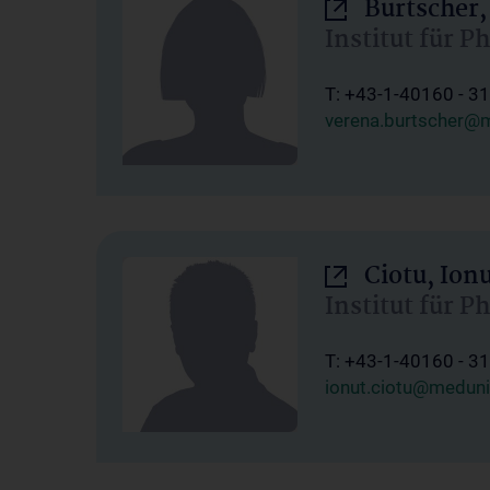
Burtscher,
Institut für P
T: +43-1-40160 - 3
verena.burtscher@m
Ciotu, Ion
Institut für P
T: +43-1-40160 - 3
ionut.ciotu@meduni