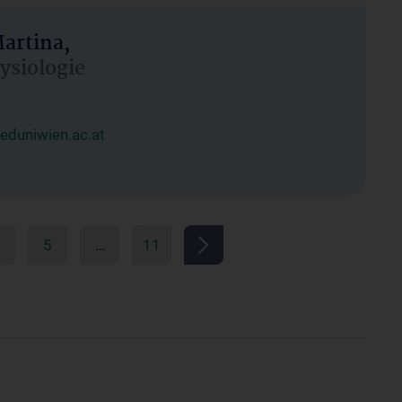
artina,
hysiologie
duniwien.ac.at
5
…
11