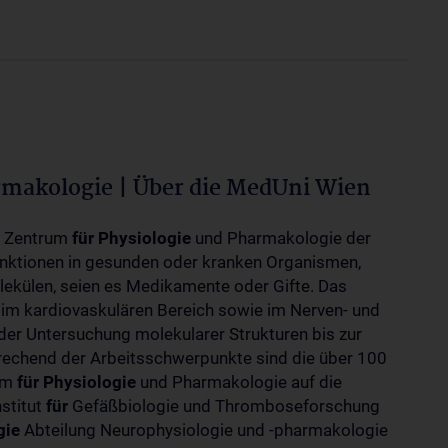
rmakologie | Über die MedUni Wien
m Zentrum
für
Physiologie
und Pharmakologie der
unktionen in gesunden oder kranken Organismen,
ekülen, seien es Medikamente oder Gifte. Das
 im kardiovaskulären Bereich sowie im Nerven- und
der Untersuchung molekularer Strukturen bis zur
rechend der Arbeitsschwerpunkte sind die über 100
rum
für
Physiologie
und Pharmakologie auf die
nstitut
für
Gefäßbiologie und Thromboseforschung
gie
Abteilung Neurophysiologie und -pharmakologie