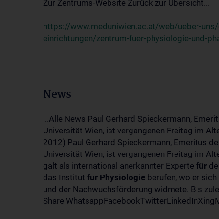
Zur Zentrums-Website Zurück zur Übersicht...
https://www.meduniwien.ac.at/web/ueber-uns/o
einrichtungen/zentrum-fuer-physiologie-und-p
News
...Alle News Paul Gerhard Spieckermann, Emerit
Universität Wien, ist vergangenen Freitag im Al
2012) Paul Gerhard Spieckermann, Emeritus des
Universität Wien, ist vergangenen Freitag im A
galt als international anerkannter Experte
für
den
das Institut
für
Physiologie
berufen, wo er sich
und der Nachwuchsförderung widmete. Bis zuletz
Share WhatsappFacebookTwitterLinkedInXingMa