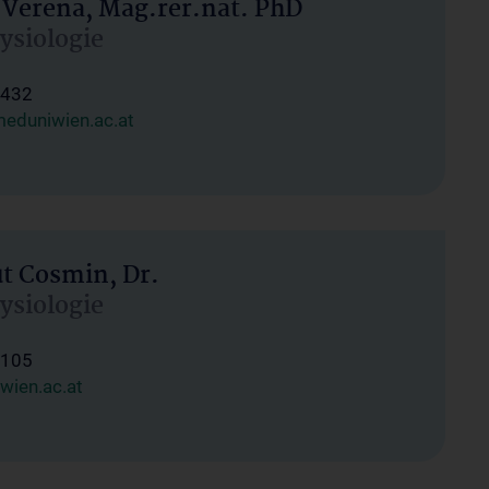
 Verena, Mag.rer.nat. PhD
hysiologie
1432
eduniwien.ac.at
ut Cosmin, Dr.
hysiologie
1105
wien.ac.at