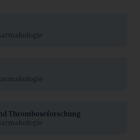
harmakologie
harmakologie
 und Thromboseforschung
harmakologie