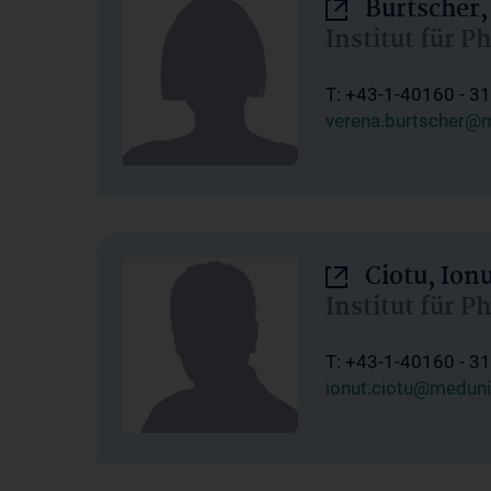
Burtscher,
Institut für P
T: +43-1-40160 - 3
verena.burtscher@m
Ciotu, Ion
Institut für P
T: +43-1-40160 - 3
ionut.ciotu@meduni