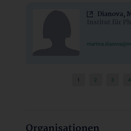
Dianova, M
Institut für P
martina.dianova@me
1
2
3
4
Organisationen