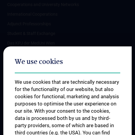
Cooperations and University Networks
International Cooperations
Adjunct Professorships
Student & Staff Exchange
Das KPJ der MedUni Wien
Postgraduate Trainings
We use cookies
Dual Career
Trusted Reseach - Research Security - Foreign Interference
We use cookies that are technically necessary
UNESCO Chair on Bioethics
for the functionality of our website, but also
MUVI
cookies for functional, marketing and analysis
purposes to optimise the user experience on
our site. With your consent to the cookies,
Connect with us
data is processed both by us and by third-
party providers, some of which are based in
third countries (e.g. the USA). You can find