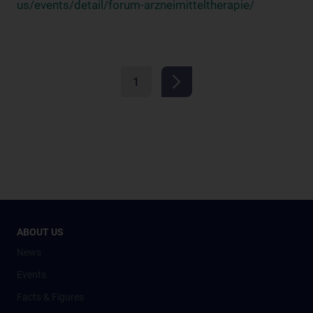
us/events/detail/forum-arzneimitteltherapie/
1
ABOUT US
News
Events
Facts & Figures