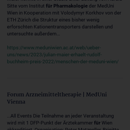
Sitte vom Institut
für
Pharmakologie
der MedUni
Wien in Kooperation mit Volodymyr Korkhov von der
ETH Zürich die Struktur eines bisher wenig
erforschten Kationentransporters darstellen und
untersuchte außerdem...
https://www.meduniwien.ac.at/web/ueber-
uns/news/2023/julian-maier-erhaelt-rudolf-
buchheim-preis-2022/menschen-der-meduni-wien/
Forum Arzneimitteltherapie | MedUni
Vienna
...All Events Die Teilnahme an jeder Veranstaltung
wird mit 1 DFP-Punkt der Ärztekammer
für
Wien
akkreditiert. Organisation: Peter Matzneller, Brigitte