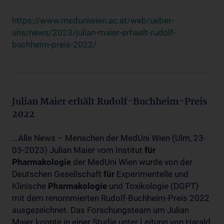
https://www.meduniwien.ac.at/web/ueber-
uns/news/2023/julian-maier-erhaelt-rudolf-
buchheim-preis-2022/
Julian Maier erhält Rudolf-Buchheim-Preis
2022
...Alle News – Menschen der MedUni Wien (Ulm, 23-
03-2023) Julian Maier vom Institut
für
Pharmakologie
der MedUni Wien wurde von der
Deutschen Gesellschaft
für
Experimentelle und
Klinische
Pharmakologie
und Toxikologie (DGPT)
mit dem renommierten Rudolf-Buchheim-Preis 2022
ausgezeichnet. Das Forschungsteam um Julian
Maier konnte in einer Studie unter Leitung von Harald