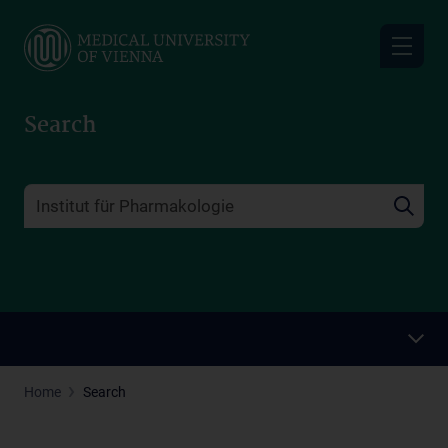
Skip
to
main
content
Search
Home
Search