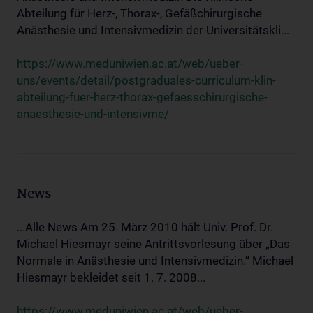
Abteilung für Herz-, Thorax-, Gefäßchirurgische
Anästhesie und Intensivmedizin der Universitätskli...
https://www.meduniwien.ac.at/web/ueber-
uns/events/detail/postgraduales-curriculum-klin-
abteilung-fuer-herz-thorax-gefaesschirurgische-
anaesthesie-und-intensivme/
News
...Alle News Am 25. März 2010 hält Univ. Prof. Dr.
Michael Hiesmayr seine Antrittsvorlesung über „Das
Normale in Anästhesie und Intensivmedizin.“ Michael
Hiesmayr bekleidet seit 1. 7. 2008...
https://www.meduniwien.ac.at/web/ueber-