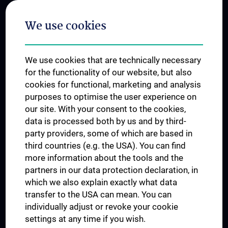
Postgraduate Trainings
We use cookies
Dual Career
Trusted Reseach - Research Security - Foreign Interference
We use cookies that are technically necessary
UNESCO Chair on Bioethics
for the functionality of our website, but also
MUVI
cookies for functional, marketing and analysis
purposes to optimise the user experience on
our site. With your consent to the cookies,
Connect with us
data is processed both by us and by third-
party providers, some of which are based in
third countries (e.g. the USA). You can find
more information about the tools and the
partners in our data protection declaration, in
which we also explain exactly what data
PRESSE
transfer to the USA can mean. You can
JOBS
individually adjust or revoke your cookie
MEDUNI SHOP
settings at any time if you wish.