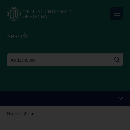
Skip
to
main
content
Search
Home
Search