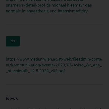
uns/news/detail/prof-dr-michael-hiesmayr-das-
normale-in-anaesthesie-und-intensivmedizin/
PDF
https://www.meduniwien.ac.at/web/fileadmin/conte
nt/kommunikation/events/2023/05/Aviso_Wr_Ana_
_sthesietalk_12.5.2023_v03.pdf
News