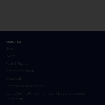
ABOUT US
News
Events
Facts & Figures
Strategy and Vision
Organisation
Campus and University Life
Contact points for victims of discrimination and sexual
harassment