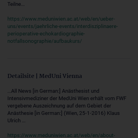
Teilne...
https://www.meduniwien.ac.at/web/en/ueber-
uns/events/jaehrliche-events/interdisziplinaere-
perioperative-echokardiographie-
notfallsonographie/aufbaukurs/
Detailsite | MedUni Vienna
...All News [in German:] Anästhesist und
Intensivmediziner der MedUni Wien erhält vom FWF
vergebene Auszeichnung auf dem Gebiet der
Anästhesie [in German:] (Wien, 25-1-2016) Klaus
Ulrich ...
https://www.meduniwien.ac.at/web/en/about-