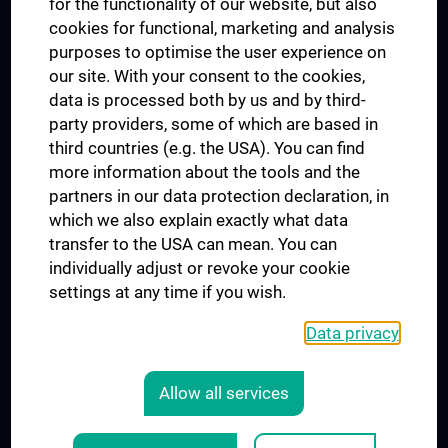
for the functionality of our website, but also
MUVI
cookies for functional, marketing and analysis
purposes to optimise the user experience on
our site. With your consent to the cookies,
Connect with us
data is processed both by us and by third-
party providers, some of which are based in
third countries (e.g. the USA). You can find
more information about the tools and the
partners in our data protection declaration, in
which we also explain exactly what data
PRESSE
transfer to the USA can mean. You can
JOBS
individually adjust or revoke your cookie
MEDUNI SHOP
settings at any time if you wish.
RECHTLICHES
Data privacy
COOKIE SETTINGS
CONTACT
Allow all services
AGB
LEGAL DETAILS