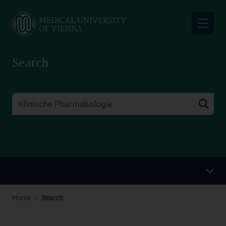
Skip
to
main
content
Search
Home
Search