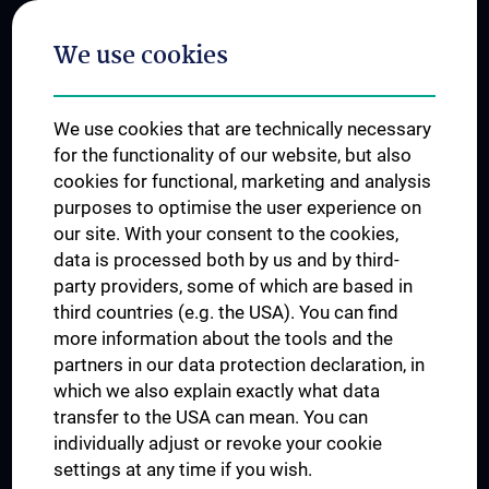
Postgraduate Trainings
We use cookies
Dual Career
Trusted Reseach - Research Security - Foreign Interference
We use cookies that are technically necessary
UNESCO Chair on Bioethics
for the functionality of our website, but also
MUVI
cookies for functional, marketing and analysis
purposes to optimise the user experience on
our site. With your consent to the cookies,
Connect with us
data is processed both by us and by third-
party providers, some of which are based in
third countries (e.g. the USA). You can find
more information about the tools and the
partners in our data protection declaration, in
which we also explain exactly what data
PRESSE
transfer to the USA can mean. You can
JOBS
individually adjust or revoke your cookie
MEDUNI SHOP
settings at any time if you wish.