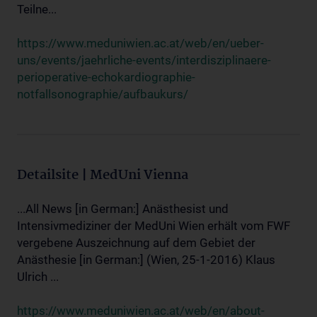
Teilne...
https://www.meduniwien.ac.at/web/en/ueber-
uns/events/jaehrliche-events/interdisziplinaere-
perioperative-echokardiographie-
notfallsonographie/aufbaukurs/
Detailsite | MedUni Vienna
...All News [in German:] Anästhesist und
Intensivmediziner der MedUni Wien erhält vom FWF
vergebene Auszeichnung auf dem Gebiet der
Anästhesie [in German:] (Wien, 25-1-2016) Klaus
Ulrich ...
https://www.meduniwien.ac.at/web/en/about-