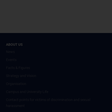
ABOUT US
News
Events
Facts & Figures
Strategy and Vision
Organisation
Campus and University Life
Contact points for victims of discrimination and sexual
harassment