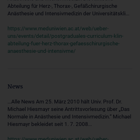
Abteilung für Herz-, Thorax-, Gefäßchirurgische
Anästhesie und Intensivmedizin der Universitätskli...
https://www.meduniwien.ac.at/web/ueber-
uns/events/detail/postgraduales-curriculum-klin-
abteilung-fuer-herz-thorax-gefaesschirurgische-
anaesthesie-und-intensivme/
News
...Alle News Am 25. März 2010 hält Univ. Prof. Dr.
Michael Hiesmayr seine Antrittsvorlesung über „Das
Normale in Anästhesie und Intensivmedizin.“ Michael
Hiesmayr bekleidet seit 1. 7. 2008...
https://www.meduniwien.ac.at/web/ueber-