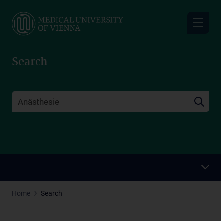
Skip
to
main
content
Search
Home
Search