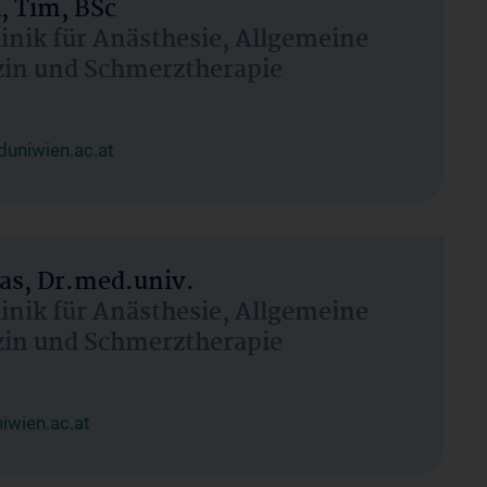
, Tim, BSc
linik für Anästhesie, Allgemeine
zin und Schmerztherapie
uniwien.ac.at
as, Dr.med.univ.
linik für Anästhesie, Allgemeine
zin und Schmerztherapie
wien.ac.at