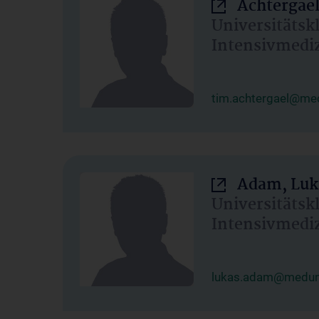
Achtergael
Universitätsk
Intensivmedi
tim.achtergael@med
Adam, Luk
Universitätsk
Intensivmedi
lukas.adam@meduni