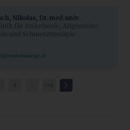
ch, Nikolas, Dr.med.univ.
linik für Anästhesie, Allgemeine
zin und Schmerztherapie
ch@meduniwien.ac.at
5
…
116