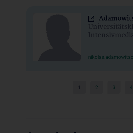
Adamowits
Universitätsk
Intensivmedi
nikolas.adamowits
1
2
3
4