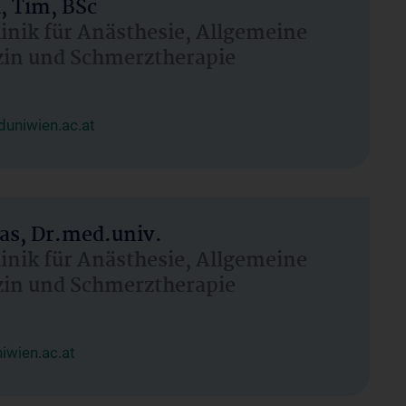
, Tim, BSc
linik für Anästhesie, Allgemeine
zin und Schmerztherapie
uniwien.ac.at
as, Dr.med.univ.
linik für Anästhesie, Allgemeine
zin und Schmerztherapie
wien.ac.at