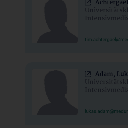
Achtergael
Universitätsk
Intensivmedi
tim.achtergael@med
Adam, Luk
Universitätsk
Intensivmedi
lukas.adam@meduni