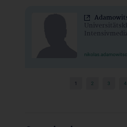
Adamowits
Universitätsk
Intensivmedi
nikolas.adamowits
1
2
3
4