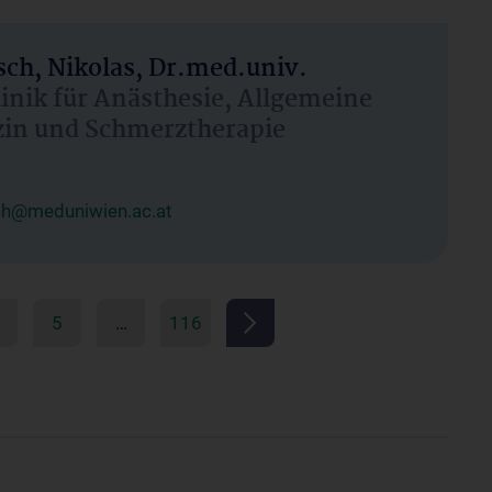
ch, Nikolas, Dr.med.univ.
linik für Anästhesie, Allgemeine
zin und Schmerztherapie
ch@meduniwien.ac.at
5
…
116