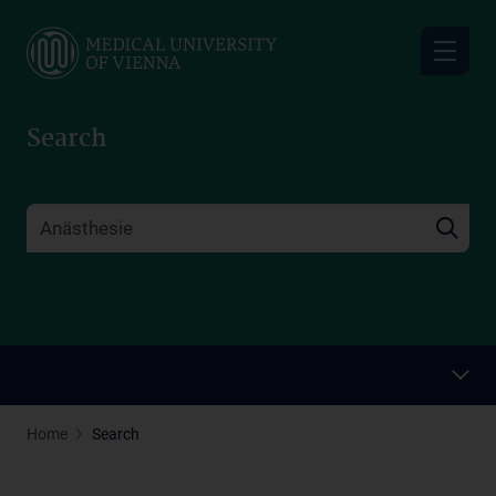
Skip
to
main
content
Search
Home
Search