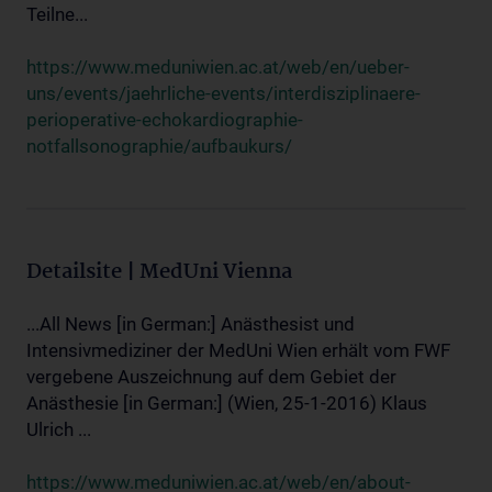
Teilne...
https://www.meduniwien.ac.at/web/en/ueber-
uns/events/jaehrliche-events/interdisziplinaere-
perioperative-echokardiographie-
notfallsonographie/aufbaukurs/
Detailsite | MedUni Vienna
...All News [in German:] Anästhesist und
Intensivmediziner der MedUni Wien erhält vom FWF
vergebene Auszeichnung auf dem Gebiet der
Anästhesie [in German:] (Wien, 25-1-2016) Klaus
Ulrich ...
https://www.meduniwien.ac.at/web/en/about-