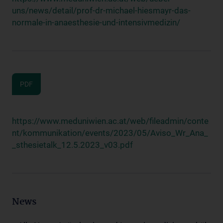
uns/news/detail/prof-dr-michael-hiesmayr-das-
normale-in-anaesthesie-und-intensivmedizin/
PDF
https://www.meduniwien.ac.at/web/fileadmin/conte
nt/kommunikation/events/2023/05/Aviso_Wr_Ana_
_sthesietalk_12.5.2023_v03.pdf
News