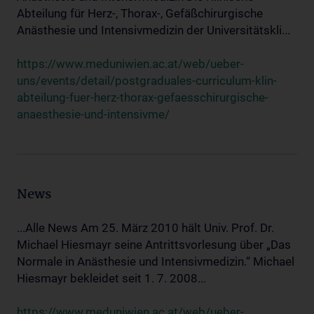
Abteilung für Herz-, Thorax-, Gefäßchirurgische
Anästhesie und Intensivmedizin der Universitätskli...
https://www.meduniwien.ac.at/web/ueber-
uns/events/detail/postgraduales-curriculum-klin-
abteilung-fuer-herz-thorax-gefaesschirurgische-
anaesthesie-und-intensivme/
News
...Alle News Am 25. März 2010 hält Univ. Prof. Dr.
Michael Hiesmayr seine Antrittsvorlesung über „Das
Normale in Anästhesie und Intensivmedizin.“ Michael
Hiesmayr bekleidet seit 1. 7. 2008...
https://www.meduniwien.ac.at/web/ueber-