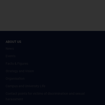
ABOUT US
News
Events
Facts & Figures
Strategy and Vision
Organisation
Campus and University Life
Contact points for victims of discrimination and sexual
harassment