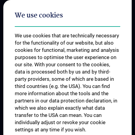
Postgraduate Trainings
We use cookies
Dual Career
Trusted Reseach - Research Security - Foreign Interference
We use cookies that are technically necessary
UNESCO Chair on Bioethics
for the functionality of our website, but also
MUVI
cookies for functional, marketing and analysis
purposes to optimise the user experience on
our site. With your consent to the cookies,
Connect with us
data is processed both by us and by third-
party providers, some of which are based in
third countries (e.g. the USA). You can find
more information about the tools and the
partners in our data protection declaration, in
which we also explain exactly what data
PRESSE
transfer to the USA can mean. You can
JOBS
individually adjust or revoke your cookie
MEDUNI SHOP
settings at any time if you wish.