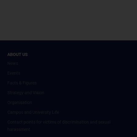
ABOUT US
News
Events
Facts & Figures
Strategy and Vision
Organisation
Campus and University Life
Contact points for victims of discrimination and sexual
harassment