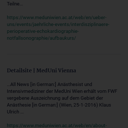
Teilne...
https://www.meduniwien.ac.at/web/en/ueber-
uns/events/jaehrliche-events/interdisziplinaere-
perioperative-echokardiographie-
notfallsonographie/aufbaukurs/
Detailsite | MedUni Vienna
...All News [in German:] Anästhesist und
Intensivmediziner der MedUni Wien erhält vom FWF
vergebene Auszeichnung auf dem Gebiet der
Anästhesie [in German:] (Wien, 25-1-2016) Klaus
Ulrich ...
https://www.meduniwien.ac.at/web/en/about-