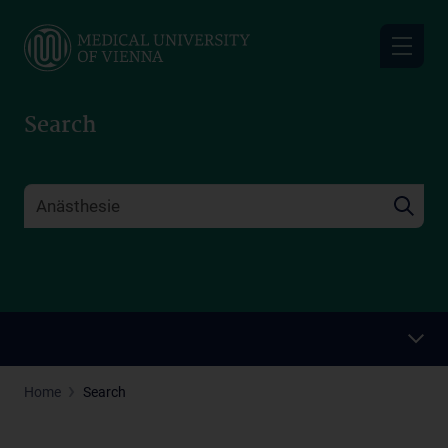
Skip
to
main
content
Search
Home
Search