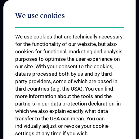
Postgraduate Trainings
We use cookies
Dual Career
Trusted Reseach - Research Security - Foreign Interference
We use cookies that are technically necessary
UNESCO Chair on Bioethics
for the functionality of our website, but also
MUVI
cookies for functional, marketing and analysis
purposes to optimise the user experience on
our site. With your consent to the cookies,
Connect with us
data is processed both by us and by third-
party providers, some of which are based in
third countries (e.g. the USA). You can find
more information about the tools and the
partners in our data protection declaration, in
which we also explain exactly what data
PRESSE
transfer to the USA can mean. You can
JOBS
individually adjust or revoke your cookie
MEDUNI SHOP
settings at any time if you wish.