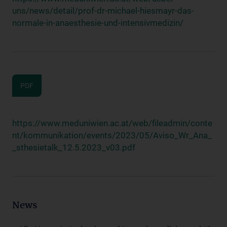
uns/news/detail/prof-dr-michael-hiesmayr-das-
normale-in-anaesthesie-und-intensivmedizin/
PDF
https://www.meduniwien.ac.at/web/fileadmin/conte
nt/kommunikation/events/2023/05/Aviso_Wr_Ana_
_sthesietalk_12.5.2023_v03.pdf
News