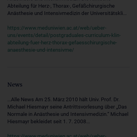
Abteilung für Herz-, Thorax-, Gefäßchirurgische
Anästhesie und Intensivmedizin der Universitätskli...
https://www.meduniwien.ac.at/web/ueber-
uns/events/detail/postgraduales-curriculum-klin-
abteilung-fuer-herz-thorax-gefaesschirurgische-
anaesthesie-und-intensivme/
News
...Alle News Am 25. März 2010 hält Univ. Prof. Dr.
Michael Hiesmayr seine Antrittsvorlesung über „Das
Normale in Anästhesie und Intensivmedizin.“ Michael
Hiesmayr bekleidet seit 1. 7. 2008...
https://www.meduniwien.ac.at/web/ueber-