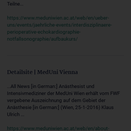
Teilne...
https://www.meduniwien.ac.at/web/en/ueber-
uns/events/jaehrliche-events/interdisziplinaere-
perioperative-echokardiographie-
notfallsonographie/aufbaukurs/
Detailsite | MedUni Vienna
...All News [in German:] Anästhesist und
Intensivmediziner der MedUni Wien erhält vom FWF
vergebene Auszeichnung auf dem Gebiet der
Anästhesie [in German:] (Wien, 25-1-2016) Klaus
Ulrich ...
https://www.meduniwien.ac.at/web/en/about-