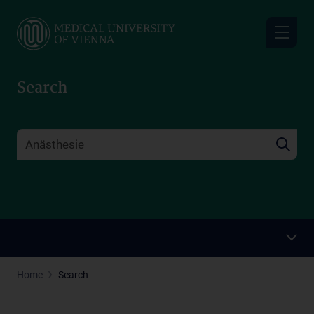
Skip
to
main
content
Search
Home
Search