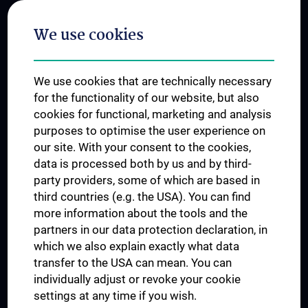
Postgraduate Trainings
We use cookies
Dual Career
Trusted Reseach - Research Security - Foreign Interference
We use cookies that are technically necessary
UNESCO Chair on Bioethics
for the functionality of our website, but also
MUVI
cookies for functional, marketing and analysis
purposes to optimise the user experience on
our site. With your consent to the cookies,
Connect with us
data is processed both by us and by third-
party providers, some of which are based in
third countries (e.g. the USA). You can find
more information about the tools and the
partners in our data protection declaration, in
which we also explain exactly what data
PRESSE
transfer to the USA can mean. You can
JOBS
individually adjust or revoke your cookie
MEDUNI SHOP
settings at any time if you wish.