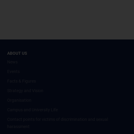
ABOUT US
News
Events
Facts & Figures
Strategy and Vision
Organisation
Campus and University Life
Contact points for victims of discrimination and sexual
harassment