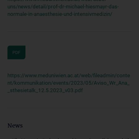
uns/news/detail/prof-dr-michael-hiesmayr-das-
normale-in-anaesthesie-und-intensivmedizin/
PDF
https://www.meduniwien.ac.at/web/fileadmin/conte
nt/kommunikation/events/2023/05/Aviso_Wr_Ana_
_sthesietalk_12.5.2023_v03.pdf
News