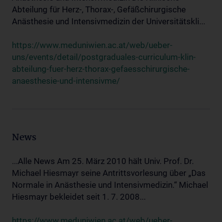
Abteilung für Herz-, Thorax-, Gefäßchirurgische
Anästhesie und Intensivmedizin der Universitätskli...
https://www.meduniwien.ac.at/web/ueber-
uns/events/detail/postgraduales-curriculum-klin-
abteilung-fuer-herz-thorax-gefaesschirurgische-
anaesthesie-und-intensivme/
News
...Alle News Am 25. März 2010 hält Univ. Prof. Dr.
Michael Hiesmayr seine Antrittsvorlesung über „Das
Normale in Anästhesie und Intensivmedizin.“ Michael
Hiesmayr bekleidet seit 1. 7. 2008...
https://www.meduniwien.ac.at/web/ueber-