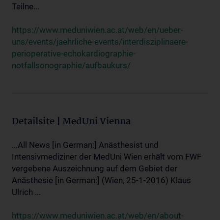
Teilne...
https://www.meduniwien.ac.at/web/en/ueber-
uns/events/jaehrliche-events/interdisziplinaere-
perioperative-echokardiographie-
notfallsonographie/aufbaukurs/
Detailsite | MedUni Vienna
...All News [in German:] Anästhesist und
Intensivmediziner der MedUni Wien erhält vom FWF
vergebene Auszeichnung auf dem Gebiet der
Anästhesie [in German:] (Wien, 25-1-2016) Klaus
Ulrich ...
https://www.meduniwien.ac.at/web/en/about-