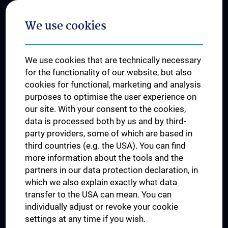
Postgraduate Trainings
We use cookies
Dual Career
Trusted Reseach - Research Security - Foreign Interference
We use cookies that are technically necessary
UNESCO Chair on Bioethics
for the functionality of our website, but also
MUVI
cookies for functional, marketing and analysis
purposes to optimise the user experience on
our site. With your consent to the cookies,
Connect with us
data is processed both by us and by third-
party providers, some of which are based in
third countries (e.g. the USA). You can find
more information about the tools and the
partners in our data protection declaration, in
which we also explain exactly what data
PRESSE
transfer to the USA can mean. You can
JOBS
individually adjust or revoke your cookie
MEDUNI SHOP
settings at any time if you wish.