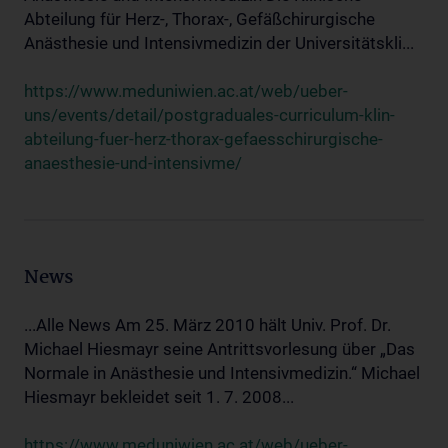
Abteilung für Herz-, Thorax-, Gefäßchirurgische
Anästhesie und Intensivmedizin der Universitätskli...
https://www.meduniwien.ac.at/web/ueber-
uns/events/detail/postgraduales-curriculum-klin-
abteilung-fuer-herz-thorax-gefaesschirurgische-
anaesthesie-und-intensivme/
News
...Alle News Am 25. März 2010 hält Univ. Prof. Dr.
Michael Hiesmayr seine Antrittsvorlesung über „Das
Normale in Anästhesie und Intensivmedizin.“ Michael
Hiesmayr bekleidet seit 1. 7. 2008...
https://www.meduniwien.ac.at/web/ueber-