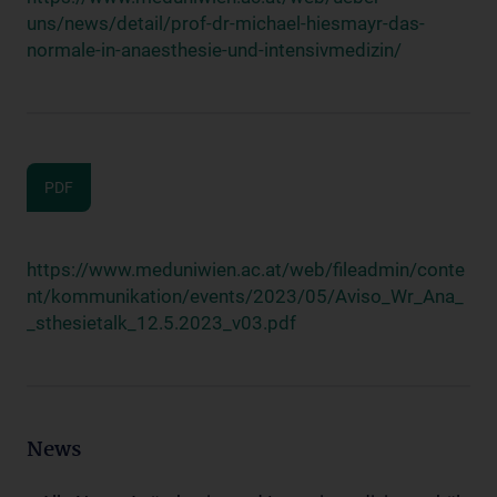
uns/news/detail/prof-dr-michael-hiesmayr-das-
normale-in-anaesthesie-und-intensivmedizin/
PDF
https://www.meduniwien.ac.at/web/fileadmin/conte
nt/kommunikation/events/2023/05/Aviso_Wr_Ana_
_sthesietalk_12.5.2023_v03.pdf
News