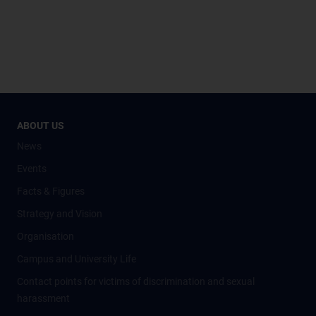
ABOUT US
News
Events
Facts & Figures
Strategy and Vision
Organisation
Campus and University Life
Contact points for victims of discrimination and sexual
harassment