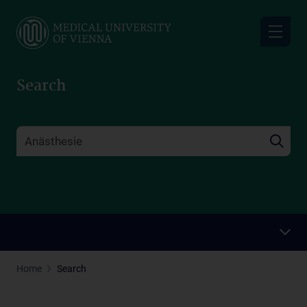
Skip
to
main
content
Search
Home
Search