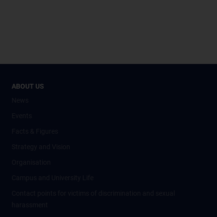
ABOUT US
News
Events
Facts & Figures
Strategy and Vision
Organisation
Campus and University Life
Contact points for victims of discrimination and sexual
harassment