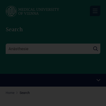
Skip
to
main
content
Search
Home
Search