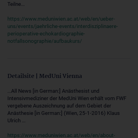
Teilne...
https://www.meduniwien.ac.at/web/en/ueber-
uns/events/jaehrliche-events/interdisziplinaere-
perioperative-echokardiographie-
notfallsonographie/aufbaukurs/
Detailsite | MedUni Vienna
...All News [in German:] Anästhesist und
Intensivmediziner der MedUni Wien erhält vom FWF
vergebene Auszeichnung auf dem Gebiet der
Anästhesie [in German:] (Wien, 25-1-2016) Klaus
Ulrich ...
https://www.meduniwien.ac.at/web/en/about-