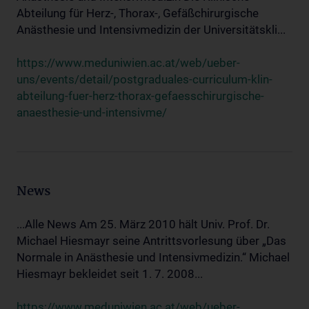
Abteilung für Herz-, Thorax-, Gefäßchirurgische
Anästhesie und Intensivmedizin der Universitätskli...
https://www.meduniwien.ac.at/web/ueber-
uns/events/detail/postgraduales-curriculum-klin-
abteilung-fuer-herz-thorax-gefaesschirurgische-
anaesthesie-und-intensivme/
News
...Alle News Am 25. März 2010 hält Univ. Prof. Dr.
Michael Hiesmayr seine Antrittsvorlesung über „Das
Normale in Anästhesie und Intensivmedizin.“ Michael
Hiesmayr bekleidet seit 1. 7. 2008...
https://www.meduniwien.ac.at/web/ueber-