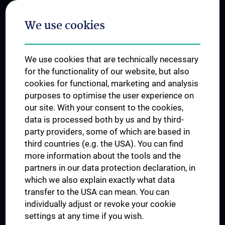
Postgraduate Trainings
We use cookies
Dual Career
Trusted Reseach - Research Security - Foreign Interference
We use cookies that are technically necessary
UNESCO Chair on Bioethics
for the functionality of our website, but also
MUVI
cookies for functional, marketing and analysis
purposes to optimise the user experience on
our site. With your consent to the cookies,
Connect with us
data is processed both by us and by third-
party providers, some of which are based in
third countries (e.g. the USA). You can find
more information about the tools and the
partners in our data protection declaration, in
which we also explain exactly what data
PRESSE
transfer to the USA can mean. You can
JOBS
individually adjust or revoke your cookie
MEDUNI SHOP
settings at any time if you wish.