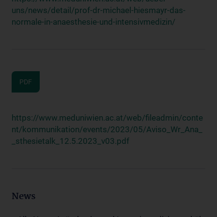
uns/news/detail/prof-dr-michael-hiesmayr-das-
normale-in-anaesthesie-und-intensivmedizin/
PDF
https://www.meduniwien.ac.at/web/fileadmin/conte
nt/kommunikation/events/2023/05/Aviso_Wr_Ana_
_sthesietalk_12.5.2023_v03.pdf
News