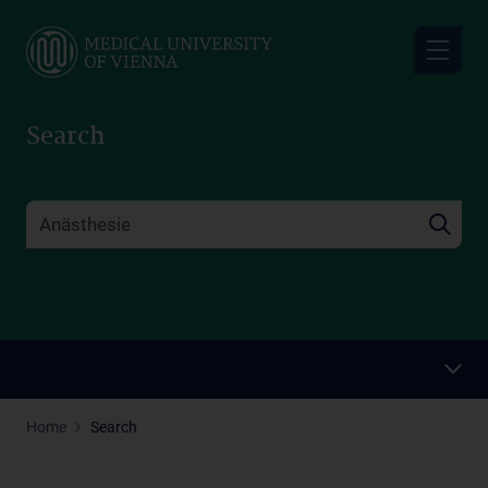
Skip
to
main
content
Search
Home
Search