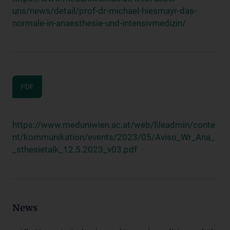
uns/news/detail/prof-dr-michael-hiesmayr-das-
normale-in-anaesthesie-und-intensivmedizin/
PDF
https://www.meduniwien.ac.at/web/fileadmin/conte
nt/kommunikation/events/2023/05/Aviso_Wr_Ana_
_sthesietalk_12.5.2023_v03.pdf
News