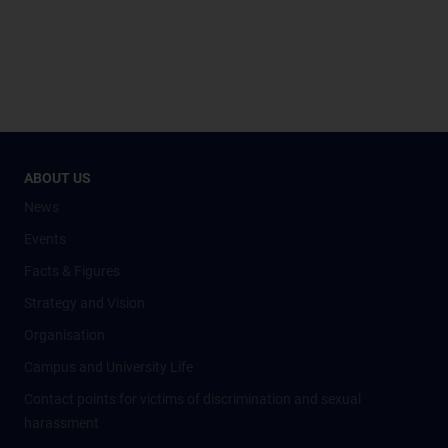
ABOUT US
News
Events
Facts & Figures
Strategy and Vision
Organisation
Campus and University Life
Contact points for victims of discrimination and sexual
harassment