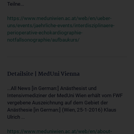
Teilne...
https://www.meduniwien.ac.at/web/en/ueber-
uns/events/jaehrliche-events/interdisziplinaere-
perioperative-echokardiographie-
notfallsonographie/aufbaukurs/
Detailsite | MedUni Vienna
...All News [in German:] Anästhesist und
Intensivmediziner der MedUni Wien erhält vom FWF
vergebene Auszeichnung auf dem Gebiet der
Anästhesie [in German:] (Wien, 25-1-2016) Klaus
Ulrich ...
https://www.meduniwien.ac.at/web/en/about-