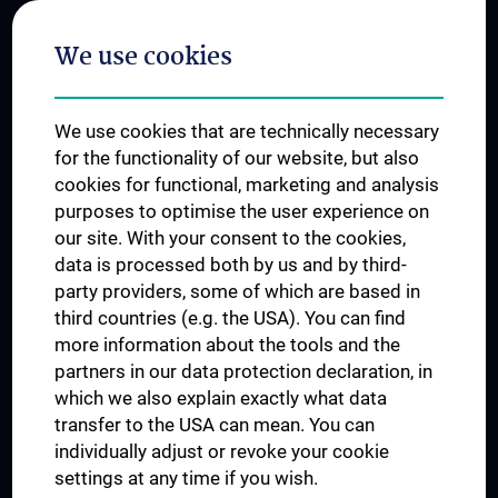
Postgraduate Trainings
We use cookies
Dual Career
Trusted Reseach - Research Security - Foreign Interference
We use cookies that are technically necessary
UNESCO Chair on Bioethics
for the functionality of our website, but also
MUVI
cookies for functional, marketing and analysis
purposes to optimise the user experience on
our site. With your consent to the cookies,
Connect with us
data is processed both by us and by third-
party providers, some of which are based in
third countries (e.g. the USA). You can find
more information about the tools and the
partners in our data protection declaration, in
which we also explain exactly what data
PRESSE
transfer to the USA can mean. You can
JOBS
individually adjust or revoke your cookie
MEDUNI SHOP
settings at any time if you wish.