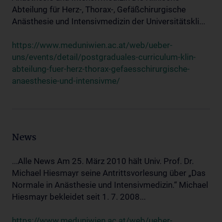
Abteilung für Herz-, Thorax-, Gefäßchirurgische
Anästhesie und Intensivmedizin der Universitätskli...
https://www.meduniwien.ac.at/web/ueber-
uns/events/detail/postgraduales-curriculum-klin-
abteilung-fuer-herz-thorax-gefaesschirurgische-
anaesthesie-und-intensivme/
News
...Alle News Am 25. März 2010 hält Univ. Prof. Dr.
Michael Hiesmayr seine Antrittsvorlesung über „Das
Normale in Anästhesie und Intensivmedizin.“ Michael
Hiesmayr bekleidet seit 1. 7. 2008...
https://www.meduniwien.ac.at/web/ueber-