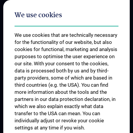
Postgraduate Trainings
We use cookies
Dual Career
Trusted Reseach - Research Security - Foreign Interference
We use cookies that are technically necessary
UNESCO Chair on Bioethics
for the functionality of our website, but also
MUVI
cookies for functional, marketing and analysis
purposes to optimise the user experience on
our site. With your consent to the cookies,
Connect with us
data is processed both by us and by third-
party providers, some of which are based in
third countries (e.g. the USA). You can find
more information about the tools and the
partners in our data protection declaration, in
which we also explain exactly what data
PRESSE
transfer to the USA can mean. You can
JOBS
individually adjust or revoke your cookie
MEDUNI SHOP
settings at any time if you wish.