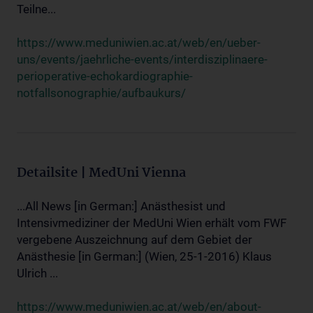
Teilne...
https://www.meduniwien.ac.at/web/en/ueber-
uns/events/jaehrliche-events/interdisziplinaere-
perioperative-echokardiographie-
notfallsonographie/aufbaukurs/
Detailsite | MedUni Vienna
...All News [in German:] Anästhesist und
Intensivmediziner der MedUni Wien erhält vom FWF
vergebene Auszeichnung auf dem Gebiet der
Anästhesie [in German:] (Wien, 25-1-2016) Klaus
Ulrich ...
https://www.meduniwien.ac.at/web/en/about-