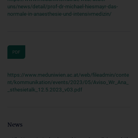
uns/news/detail/prof-dr-michael-hiesmayr-das-
normale-in-anaesthesie-und-intensivmedizin/
PDF
https://www.meduniwien.ac.at/web/fileadmin/conte
nt/kommunikation/events/2023/05/Aviso_Wr_Ana_
_sthesietalk_12.5.2023_v03.pdf
News