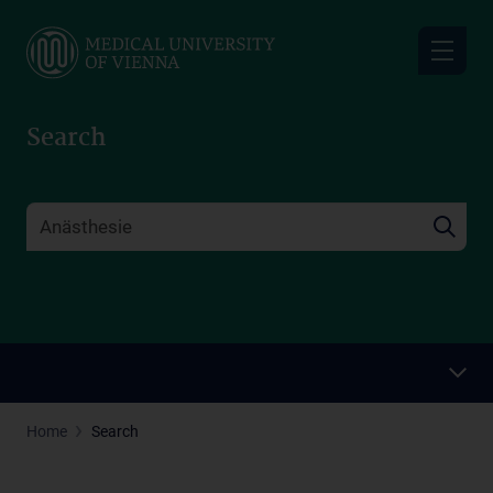
Skip
to
main
content
Search
Home
Search