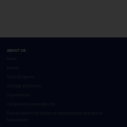
ABOUT US
News
Events
Facts & Figures
Strategy and Vision
Organisation
Campus and University Life
Contact points for victims of discrimination and sexual
harassment