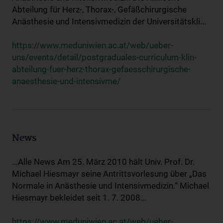
Abteilung für Herz-, Thorax-, Gefäßchirurgische
Anästhesie und Intensivmedizin der Universitätskli...
https://www.meduniwien.ac.at/web/ueber-
uns/events/detail/postgraduales-curriculum-klin-
abteilung-fuer-herz-thorax-gefaesschirurgische-
anaesthesie-und-intensivme/
News
...Alle News Am 25. März 2010 hält Univ. Prof. Dr.
Michael Hiesmayr seine Antrittsvorlesung über „Das
Normale in Anästhesie und Intensivmedizin.“ Michael
Hiesmayr bekleidet seit 1. 7. 2008...
https://www.meduniwien.ac.at/web/ueber-