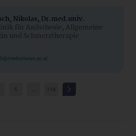
ch, Nikolas, Dr.med.univ.
linik für Anästhesie, Allgemeine
zin und Schmerztherapie
ch@meduniwien.ac.at
5
…
116