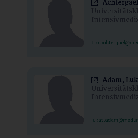
Achtergael
Universitätsk
Intensivmedi
tim.achtergael@med
Adam, Luk
Universitätsk
Intensivmedi
lukas.adam@meduni