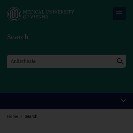
Skip
to
main
content
Search
Home
Search