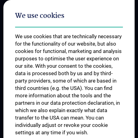
Postgraduate Trainings
We use cookies
Dual Career
Trusted Reseach - Research Security - Foreign Interference
We use cookies that are technically necessary
UNESCO Chair on Bioethics
for the functionality of our website, but also
MUVI
cookies for functional, marketing and analysis
purposes to optimise the user experience on
our site. With your consent to the cookies,
Connect with us
data is processed both by us and by third-
party providers, some of which are based in
third countries (e.g. the USA). You can find
more information about the tools and the
partners in our data protection declaration, in
which we also explain exactly what data
PRESSE
transfer to the USA can mean. You can
JOBS
individually adjust or revoke your cookie
MEDUNI SHOP
settings at any time if you wish.