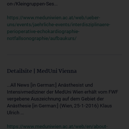
on-/Kleingruppen-Ses...
https://www.meduniwien.ac.at/web/ueber-
uns/events/jaehrliche-events/interdisziplinaere-
perioperative-echokardiographie-
notfallsonographie/aufbaukurs/
Detailsite | MedUni Vienna
...All News [in German:] Anästhesist und
Intensivmediziner der MedUni Wien erhält vom FWF
vergebene Auszeichnung auf dem Gebiet der
Anästhesie [in German:] (Wien, 25-1-2016) Klaus
Ulrich ...
https://www.meduniwien.ac.at/web/en/about-