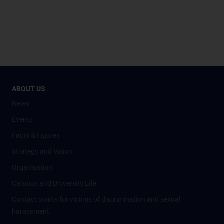
ABOUT US
News
Events
Facts & Figures
Strategy and Vision
Organisation
Campus and University Life
Contact points for victims of discrimination and sexual
harassment