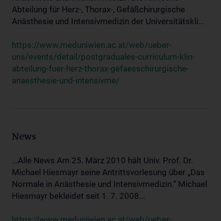
Abteilung für Herz-, Thorax-, Gefäßchirurgische
Anästhesie und Intensivmedizin der Universitätskli...
https://www.meduniwien.ac.at/web/ueber-
uns/events/detail/postgraduales-curriculum-klin-
abteilung-fuer-herz-thorax-gefaesschirurgische-
anaesthesie-und-intensivme/
News
...Alle News Am 25. März 2010 hält Univ. Prof. Dr.
Michael Hiesmayr seine Antrittsvorlesung über „Das
Normale in Anästhesie und Intensivmedizin.“ Michael
Hiesmayr bekleidet seit 1. 7. 2008...
https://www.meduniwien.ac.at/web/ueber-