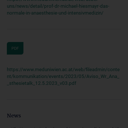
uns/news/detail/prof-dr-michael-hiesmayr-das-
normale-in-anaesthesie-und-intensivmedizin/
PDF
https://www.meduniwien.ac.at/web/fileadmin/conte
nt/kommunikation/events/2023/05/Aviso_Wr_Ana_
_sthesietalk_12.5.2023_v03.pdf
News