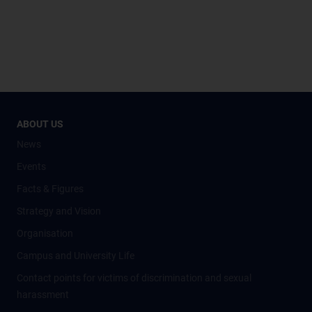
ABOUT US
News
Events
Facts & Figures
Strategy and Vision
Organisation
Campus and University Life
Contact points for victims of discrimination and sexual
harassment