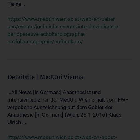
Teilne...
https://www.meduniwien.ac.at/web/en/ueber-
uns/events/jaehrliche-events/interdisziplinaere-
perioperative-echokardiographie-
notfallsonographie/aufbaukurs/
Detailsite | MedUni Vienna
...All News [in German:] Anästhesist und
Intensivmediziner der MedUni Wien erhält vom FWF
vergebene Auszeichnung auf dem Gebiet der
Anästhesie [in German:] (Wien, 25-1-2016) Klaus
Ulrich ...
https://www.meduniwien.ac.at/web/en/about-