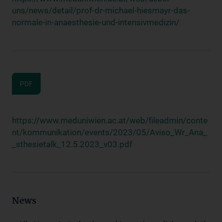
uns/news/detail/prof-dr-michael-hiesmayr-das-
normale-in-anaesthesie-und-intensivmedizin/
PDF
https://www.meduniwien.ac.at/web/fileadmin/conte
nt/kommunikation/events/2023/05/Aviso_Wr_Ana_
_sthesietalk_12.5.2023_v03.pdf
News