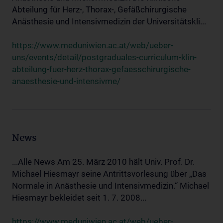
Abteilung für Herz-, Thorax-, Gefäßchirurgische
Anästhesie und Intensivmedizin der Universitätskli...
https://www.meduniwien.ac.at/web/ueber-
uns/events/detail/postgraduales-curriculum-klin-
abteilung-fuer-herz-thorax-gefaesschirurgische-
anaesthesie-und-intensivme/
News
...Alle News Am 25. März 2010 hält Univ. Prof. Dr.
Michael Hiesmayr seine Antrittsvorlesung über „Das
Normale in Anästhesie und Intensivmedizin.“ Michael
Hiesmayr bekleidet seit 1. 7. 2008...
https://www.meduniwien.ac.at/web/ueber-