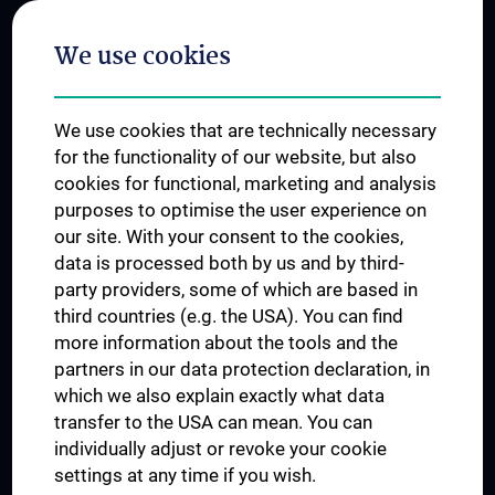
Postgraduate Trainings
We use cookies
Dual Career
Trusted Reseach - Research Security - Foreign Interference
We use cookies that are technically necessary
UNESCO Chair on Bioethics
for the functionality of our website, but also
MUVI
cookies for functional, marketing and analysis
purposes to optimise the user experience on
our site. With your consent to the cookies,
Connect with us
data is processed both by us and by third-
party providers, some of which are based in
third countries (e.g. the USA). You can find
more information about the tools and the
partners in our data protection declaration, in
which we also explain exactly what data
PRESSE
transfer to the USA can mean. You can
JOBS
individually adjust or revoke your cookie
MEDUNI SHOP
settings at any time if you wish.