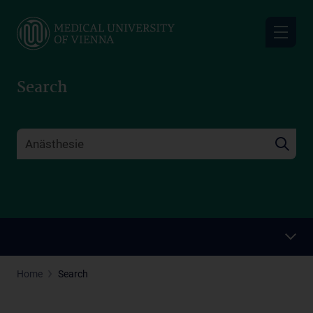
Skip
to
main
content
Search
Home
Search