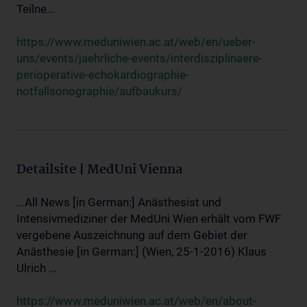
Teilne...
https://www.meduniwien.ac.at/web/en/ueber-
uns/events/jaehrliche-events/interdisziplinaere-
perioperative-echokardiographie-
notfallsonographie/aufbaukurs/
Detailsite | MedUni Vienna
...All News [in German:] Anästhesist und
Intensivmediziner der MedUni Wien erhält vom FWF
vergebene Auszeichnung auf dem Gebiet der
Anästhesie [in German:] (Wien, 25-1-2016) Klaus
Ulrich ...
https://www.meduniwien.ac.at/web/en/about-