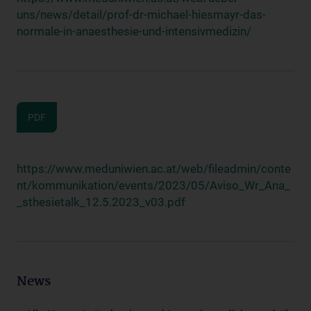
uns/news/detail/prof-dr-michael-hiesmayr-das-
normale-in-anaesthesie-und-intensivmedizin/
PDF
https://www.meduniwien.ac.at/web/fileadmin/conte
nt/kommunikation/events/2023/05/Aviso_Wr_Ana_
_sthesietalk_12.5.2023_v03.pdf
News