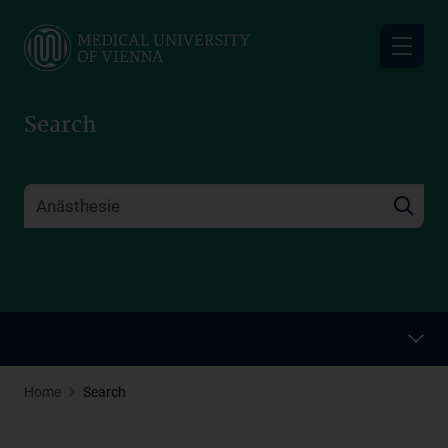
Skip
to
main
content
Search
Home
Search