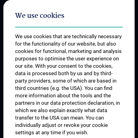
Postgraduate Trainings
We use cookies
Dual Career
Trusted Reseach - Research Security - Foreign Interference
We use cookies that are technically necessary
UNESCO Chair on Bioethics
for the functionality of our website, but also
MUVI
cookies for functional, marketing and analysis
purposes to optimise the user experience on
our site. With your consent to the cookies,
Connect with us
data is processed both by us and by third-
party providers, some of which are based in
third countries (e.g. the USA). You can find
more information about the tools and the
partners in our data protection declaration, in
which we also explain exactly what data
PRESSE
transfer to the USA can mean. You can
JOBS
individually adjust or revoke your cookie
MEDUNI SHOP
settings at any time if you wish.