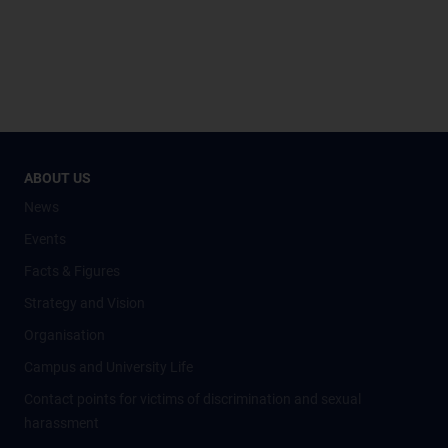
ABOUT US
News
Events
Facts & Figures
Strategy and Vision
Organisation
Campus and University Life
Contact points for victims of discrimination and sexual
harassment