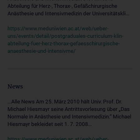
Abteilung für Herz-, Thorax-, Gefäßchirurgische
Anästhesie und Intensivmedizin der Universitätskli...
https://www.meduniwien.ac.at/web/ueber-
uns/events/detail/postgraduales-curriculum-klin-
abteilung-fuer-herz-thorax-gefaesschirurgische-
anaesthesie-und-intensivme/
News
...Alle News Am 25. März 2010 hält Univ. Prof. Dr.
Michael Hiesmayr seine Antrittsvorlesung über „Das
Normale in Anästhesie und Intensivmedizin.“ Michael
Hiesmayr bekleidet seit 1. 7. 2008...
https://www.meduniwien.ac.at/web/ueber-