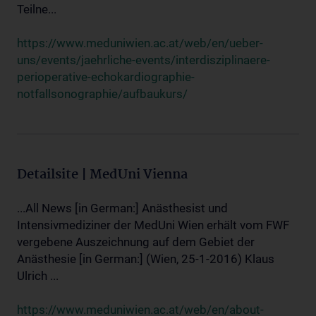
Teilne...
https://www.meduniwien.ac.at/web/en/ueber-
uns/events/jaehrliche-events/interdisziplinaere-
perioperative-echokardiographie-
notfallsonographie/aufbaukurs/
Detailsite | MedUni Vienna
...All News [in German:] Anästhesist und
Intensivmediziner der MedUni Wien erhält vom FWF
vergebene Auszeichnung auf dem Gebiet der
Anästhesie [in German:] (Wien, 25-1-2016) Klaus
Ulrich ...
https://www.meduniwien.ac.at/web/en/about-