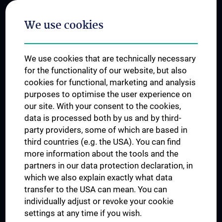
Postgraduate Trainings
We use cookies
Dual Career
Trusted Reseach - Research Security - Foreign Interference
We use cookies that are technically necessary
UNESCO Chair on Bioethics
for the functionality of our website, but also
MUVI
cookies for functional, marketing and analysis
purposes to optimise the user experience on
our site. With your consent to the cookies,
Connect with us
data is processed both by us and by third-
party providers, some of which are based in
third countries (e.g. the USA). You can find
more information about the tools and the
partners in our data protection declaration, in
which we also explain exactly what data
PRESSE
transfer to the USA can mean. You can
JOBS
individually adjust or revoke your cookie
MEDUNI SHOP
settings at any time if you wish.