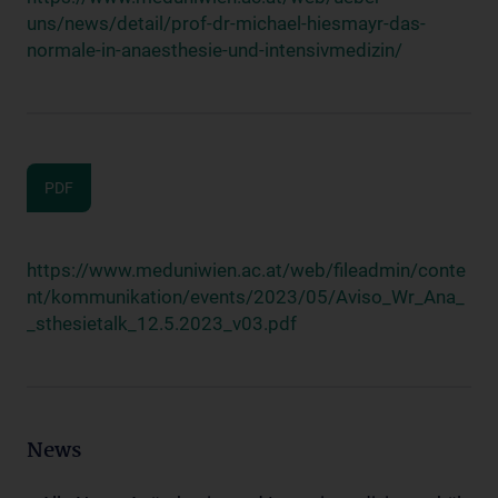
uns/news/detail/prof-dr-michael-hiesmayr-das-
normale-in-anaesthesie-und-intensivmedizin/
PDF
https://www.meduniwien.ac.at/web/fileadmin/conte
nt/kommunikation/events/2023/05/Aviso_Wr_Ana_
_sthesietalk_12.5.2023_v03.pdf
News