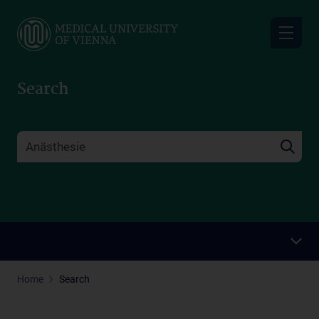
Skip
to
main
content
Search
Home
Search