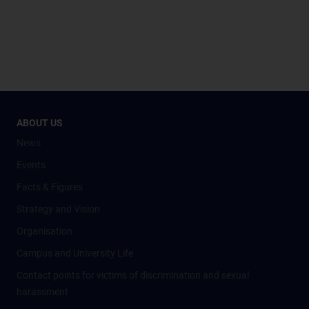
ABOUT US
News
Events
Facts & Figures
Strategy and Vision
Organisation
Campus and University Life
Contact points for victims of discrimination and sexual
harassment