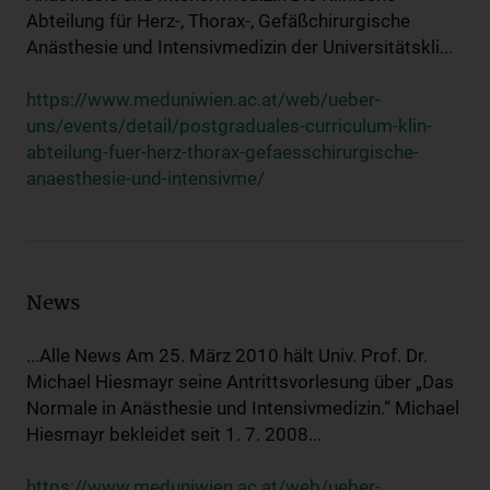
Abteilung für Herz-, Thorax-, Gefäßchirurgische
Anästhesie und Intensivmedizin der Universitätskli...
https://www.meduniwien.ac.at/web/ueber-
uns/events/detail/postgraduales-curriculum-klin-
abteilung-fuer-herz-thorax-gefaesschirurgische-
anaesthesie-und-intensivme/
News
...Alle News Am 25. März 2010 hält Univ. Prof. Dr.
Michael Hiesmayr seine Antrittsvorlesung über „Das
Normale in Anästhesie und Intensivmedizin.“ Michael
Hiesmayr bekleidet seit 1. 7. 2008...
https://www.meduniwien.ac.at/web/ueber-