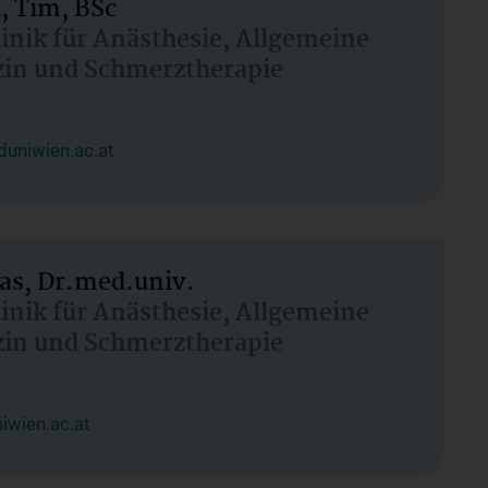
, Tim, BSc
linik für Anästhesie, Allgemeine
zin und Schmerztherapie
uniwien.ac.at
as, Dr.med.univ.
linik für Anästhesie, Allgemeine
zin und Schmerztherapie
wien.ac.at