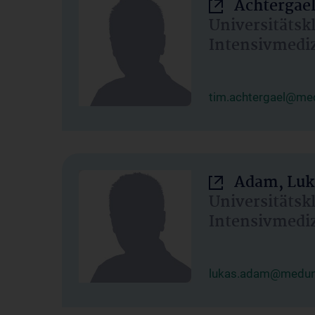
Achtergael
Universitätsk
Intensivmedi
tim.achtergael@med
Adam, Luk
Universitätsk
Intensivmedi
lukas.adam@meduni