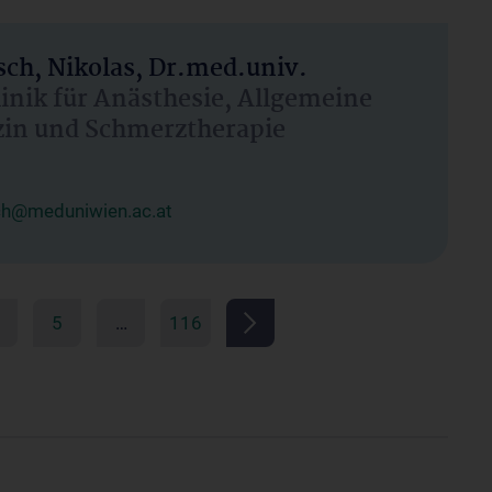
ch, Nikolas, Dr.med.univ.
linik für Anästhesie, Allgemeine
zin und Schmerztherapie
ch@meduniwien.ac.at
5
…
116