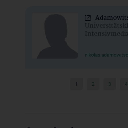
Adamowits
Universitätsk
Intensivmedi
nikolas.adamowits
1
2
3
4