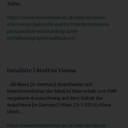
Teilne...
https://www.meduniwien.ac.at/web/en/ueber-
uns/events/jaehrliche-events/interdisziplinaere-
perioperative-echokardiographie-
notfallsonographie/aufbaukurs/
Detailsite | MedUni Vienna
...All News [in German:] Anästhesist und
Intensivmediziner der MedUni Wien erhält vom FWF
vergebene Auszeichnung auf dem Gebiet der
Anästhesie [in German:] (Wien, 25-1-2016) Klaus
Ulrich ...
https://www.meduniwien.ac.at/web/en/about-