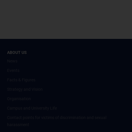
ABOUT US
News
Events
Facts & Figures
Strategy and Vision
Organisation
Campus and University Life
Contact points for victims of discrimination and sexual
harassment