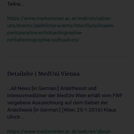
Teilne...
https://www.meduniwien.ac.at/web/en/ueber-
uns/events/jaehrliche-events/interdisziplinaere-
perioperative-echokardiographie-
notfallsonographie/aufbaukurs/
Detailsite | MedUni Vienna
...All News [in German:] Anästhesist und
Intensivmediziner der MedUni Wien erhält vom FWF
vergebene Auszeichnung auf dem Gebiet der
Anästhesie [in German:] (Wien, 25-1-2016) Klaus
Ulrich ...
https://www.meduniwien.ac.at/web/en/about-