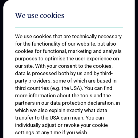
Postgraduate Trainings
We use cookies
Dual Career
Trusted Reseach - Research Security - Foreign Interference
We use cookies that are technically necessary
UNESCO Chair on Bioethics
for the functionality of our website, but also
MUVI
cookies for functional, marketing and analysis
purposes to optimise the user experience on
our site. With your consent to the cookies,
Connect with us
data is processed both by us and by third-
party providers, some of which are based in
third countries (e.g. the USA). You can find
more information about the tools and the
partners in our data protection declaration, in
which we also explain exactly what data
PRESSE
transfer to the USA can mean. You can
JOBS
individually adjust or revoke your cookie
MEDUNI SHOP
settings at any time if you wish.