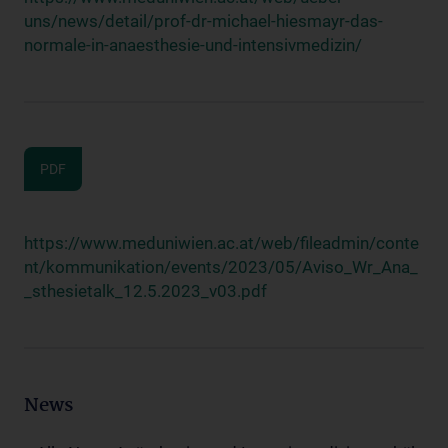
uns/news/detail/prof-dr-michael-hiesmayr-das-
normale-in-anaesthesie-und-intensivmedizin/
PDF
https://www.meduniwien.ac.at/web/fileadmin/conte
nt/kommunikation/events/2023/05/Aviso_Wr_Ana_
_sthesietalk_12.5.2023_v03.pdf
News