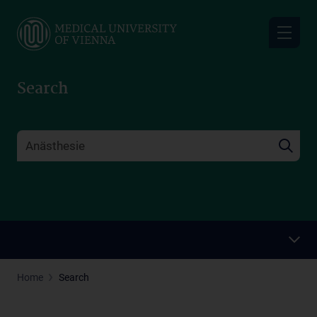
Skip
to
main
content
Search
Home
Search