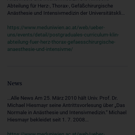
Abteilung für Herz-, Thorax-, Gefäßchirurgische
Anästhesie und Intensivmedizin der Universitätskli...
https://www.meduniwien.ac.at/web/ueber-
uns/events/detail/postgraduales-curriculum-klin-
abteilung-fuer-herz-thorax-gefaesschirurgische-
anaesthesie-und-intensivme/
News
...Alle News Am 25. März 2010 hält Univ. Prof. Dr.
Michael Hiesmayr seine Antrittsvorlesung über „Das
Normale in Anästhesie und Intensivmedizin.“ Michael
Hiesmayr bekleidet seit 1. 7. 2008...
https://www.meduniwien.ac.at/web/ueber-