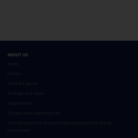
ABOUT US
News
Events
Facts & Figures
Strategy and Vision
Organisation
Campus and University Life
Contact points for victims of discrimination and sexual
harassment