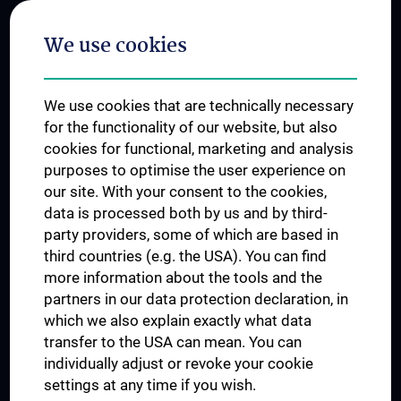
Postgraduate Trainings
We use cookies
Dual Career
Trusted Reseach - Research Security - Foreign Interference
We use cookies that are technically necessary
UNESCO Chair on Bioethics
for the functionality of our website, but also
MUVI
cookies for functional, marketing and analysis
purposes to optimise the user experience on
our site. With your consent to the cookies,
Connect with us
data is processed both by us and by third-
party providers, some of which are based in
third countries (e.g. the USA). You can find
more information about the tools and the
partners in our data protection declaration, in
which we also explain exactly what data
PRESSE
transfer to the USA can mean. You can
JOBS
individually adjust or revoke your cookie
MEDUNI SHOP
settings at any time if you wish.