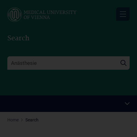
Skip
to
main
content
Search
Home
Search