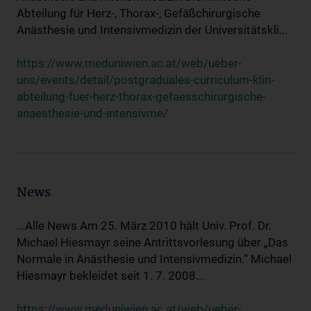
Abteilung für Herz-, Thorax-, Gefäßchirurgische
Anästhesie und Intensivmedizin der Universitätskli...
https://www.meduniwien.ac.at/web/ueber-
uns/events/detail/postgraduales-curriculum-klin-
abteilung-fuer-herz-thorax-gefaesschirurgische-
anaesthesie-und-intensivme/
News
...Alle News Am 25. März 2010 hält Univ. Prof. Dr.
Michael Hiesmayr seine Antrittsvorlesung über „Das
Normale in Anästhesie und Intensivmedizin.“ Michael
Hiesmayr bekleidet seit 1. 7. 2008...
https://www.meduniwien.ac.at/web/ueber-