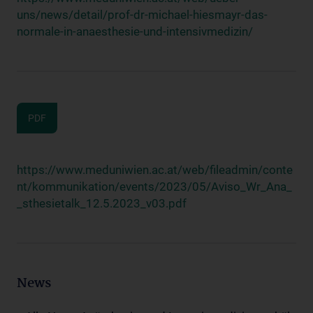
uns/news/detail/prof-dr-michael-hiesmayr-das-
normale-in-anaesthesie-und-intensivmedizin/
PDF
https://www.meduniwien.ac.at/web/fileadmin/conte
nt/kommunikation/events/2023/05/Aviso_Wr_Ana_
_sthesietalk_12.5.2023_v03.pdf
News