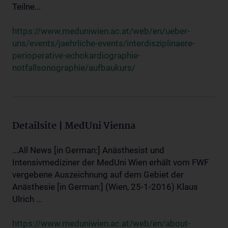
Teilne...
https://www.meduniwien.ac.at/web/en/ueber-
uns/events/jaehrliche-events/interdisziplinaere-
perioperative-echokardiographie-
notfallsonographie/aufbaukurs/
Detailsite | MedUni Vienna
...All News [in German:] Anästhesist und
Intensivmediziner der MedUni Wien erhält vom FWF
vergebene Auszeichnung auf dem Gebiet der
Anästhesie [in German:] (Wien, 25-1-2016) Klaus
Ulrich ...
https://www.meduniwien.ac.at/web/en/about-