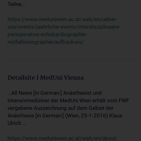
Teilne...
https://www.meduniwien.ac.at/web/en/ueber-
uns/events/jaehrliche-events/interdisziplinaere-
perioperative-echokardiographie-
notfallsonographie/aufbaukurs/
Detailsite | MedUni Vienna
...All News [in German:] Anästhesist und
Intensivmediziner der MedUni Wien erhält vom FWF
vergebene Auszeichnung auf dem Gebiet der
Anästhesie [in German:] (Wien, 25-1-2016) Klaus
Ulrich ...
https://www.meduniwien.ac.at/web/en/about-