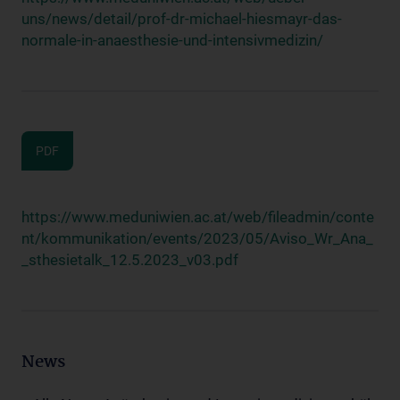
uns/news/detail/prof-dr-michael-hiesmayr-das-
normale-in-anaesthesie-und-intensivmedizin/
PDF
https://www.meduniwien.ac.at/web/fileadmin/conte
nt/kommunikation/events/2023/05/Aviso_Wr_Ana_
_sthesietalk_12.5.2023_v03.pdf
News