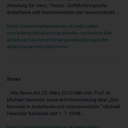
Abteilung für Herz-, Thorax-, Gefäßchirurgische
Anästhesie und Intensivmedizin der Universitätskli...
https://www.meduniwien.ac.at/web/ueber-
uns/events/detail/postgraduales-curriculum-klin-
abteilung-fuer-herz-thorax-gefaesschirurgische-
anaesthesie-und-intensivme/
News
...Alle News Am 25. März 2010 hält Univ. Prof. Dr.
Michael Hiesmayr seine Antrittsvorlesung über „Das
Normale in Anästhesie und Intensivmedizin.“ Michael
Hiesmayr bekleidet seit 1. 7. 2008...
https://www.meduniwien.ac.at/web/ueber-