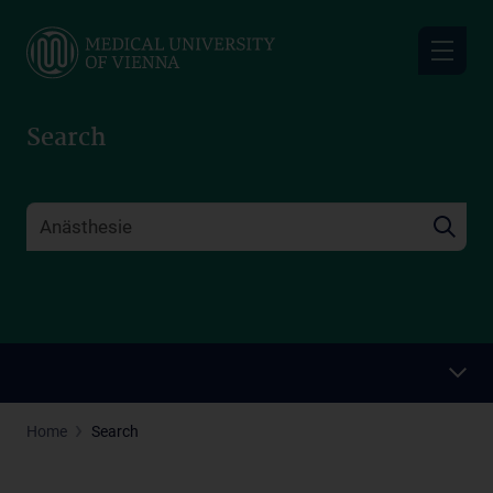
Skip
to
main
content
Search
Home
Search