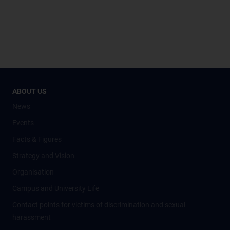
ABOUT US
News
Events
Facts & Figures
Strategy and Vision
Organisation
Campus and University Life
Contact points for victims of discrimination and sexual
harassment