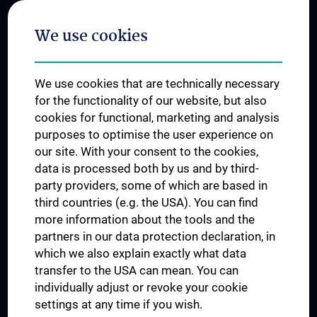
Postgraduate Trainings
We use cookies
Dual Career
Trusted Reseach - Research Security - Foreign Interference
We use cookies that are technically necessary
UNESCO Chair on Bioethics
for the functionality of our website, but also
MUVI
cookies for functional, marketing and analysis
purposes to optimise the user experience on
our site. With your consent to the cookies,
Connect with us
data is processed both by us and by third-
party providers, some of which are based in
third countries (e.g. the USA). You can find
more information about the tools and the
partners in our data protection declaration, in
which we also explain exactly what data
PRESSE
transfer to the USA can mean. You can
JOBS
individually adjust or revoke your cookie
MEDUNI SHOP
settings at any time if you wish.