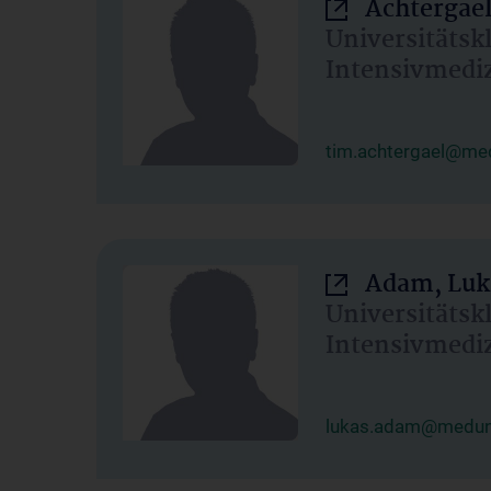
Achtergael
Universitätsk
Intensivmedi
tim.achtergael@med
Adam, Luk
Universitätsk
Intensivmedi
lukas.adam@meduni