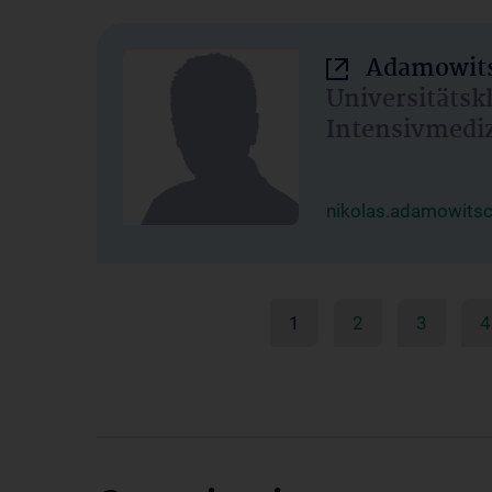
Adamowits
Universitätsk
Intensivmedi
nikolas.adamowits
1
2
3
4