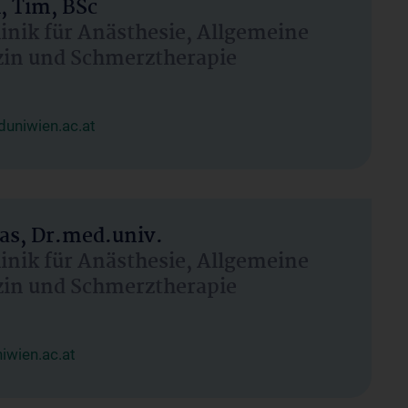
, Tim, BSc
linik für Anästhesie, Allgemeine
zin und Schmerztherapie
uniwien.ac.at
as, Dr.med.univ.
linik für Anästhesie, Allgemeine
zin und Schmerztherapie
wien.ac.at