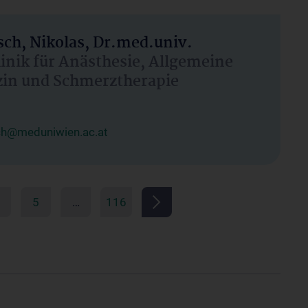
ch, Nikolas, Dr.med.univ.
linik für Anästhesie, Allgemeine
zin und Schmerztherapie
ch@meduniwien.ac.at
5
…
116