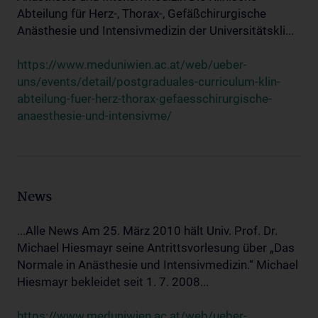
Abteilung für Herz-, Thorax-, Gefäßchirurgische
Anästhesie und Intensivmedizin der Universitätskli...
https://www.meduniwien.ac.at/web/ueber-
uns/events/detail/postgraduales-curriculum-klin-
abteilung-fuer-herz-thorax-gefaesschirurgische-
anaesthesie-und-intensivme/
News
...Alle News Am 25. März 2010 hält Univ. Prof. Dr.
Michael Hiesmayr seine Antrittsvorlesung über „Das
Normale in Anästhesie und Intensivmedizin.“ Michael
Hiesmayr bekleidet seit 1. 7. 2008...
https://www.meduniwien.ac.at/web/ueber-