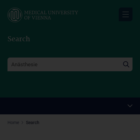
Skip
to
main
content
Search
Home
Search