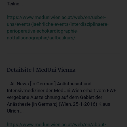
Teilne...
https://www.meduniwien.ac.at/web/en/ueber-
uns/events/jaehrliche-events/interdisziplinaere-
perioperative-echokardiographie-
notfallsonographie/aufbaukurs/
Detailsite | MedUni Vienna
...All News [in German:] Anästhesist und
Intensivmediziner der MedUni Wien erhält vom FWF
vergebene Auszeichnung auf dem Gebiet der
Anästhesie [in German:] (Wien, 25-1-2016) Klaus
Ulrich ...
https://www.meduniwien.ac.at/web/en/about-