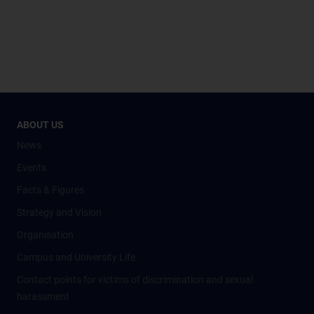
ABOUT US
News
Events
Facts & Figures
Strategy and Vision
Organisation
Campus and University Life
Contact points for victims of discrimination and sexual
harassment