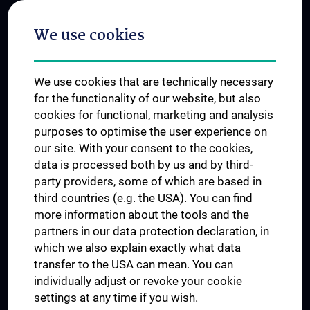
Postgraduate Trainings
We use cookies
Dual Career
Trusted Reseach - Research Security - Foreign Interference
We use cookies that are technically necessary
UNESCO Chair on Bioethics
for the functionality of our website, but also
MUVI
cookies for functional, marketing and analysis
purposes to optimise the user experience on
our site. With your consent to the cookies,
Connect with us
data is processed both by us and by third-
party providers, some of which are based in
third countries (e.g. the USA). You can find
more information about the tools and the
partners in our data protection declaration, in
which we also explain exactly what data
PRESSE
transfer to the USA can mean. You can
JOBS
individually adjust or revoke your cookie
MEDUNI SHOP
settings at any time if you wish.