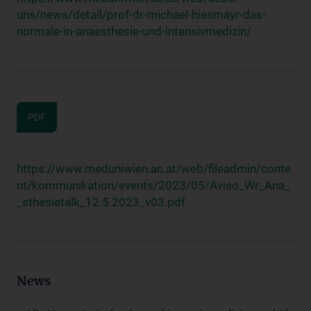
uns/news/detail/prof-dr-michael-hiesmayr-das-
normale-in-anaesthesie-und-intensivmedizin/
PDF
https://www.meduniwien.ac.at/web/fileadmin/conte
nt/kommunikation/events/2023/05/Aviso_Wr_Ana_
_sthesietalk_12.5.2023_v03.pdf
News