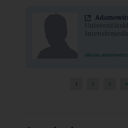
Adamowits
Universitätsk
Intensivmedi
nikolas.adamowits
1
2
3
4