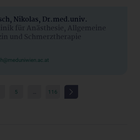
ch, Nikolas, Dr.med.univ.
linik für Anästhesie, Allgemeine
zin und Schmerztherapie
ch@meduniwien.ac.at
5
…
116