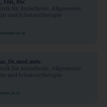
, Tim, BSc
linik für Anästhesie, Allgemeine
zin und Schmerztherapie
uniwien.ac.at
as, Dr.med.univ.
linik für Anästhesie, Allgemeine
zin und Schmerztherapie
wien.ac.at