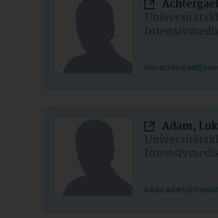
Achtergael
Universitätsk
Intensivmedi
tim.achtergael@med
Adam, Luk
Universitätsk
Intensivmedi
lukas.adam@meduni