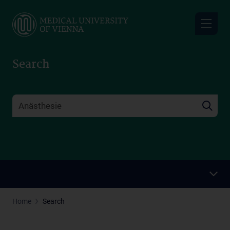
Skip
to
main
content
Search
Home
Search