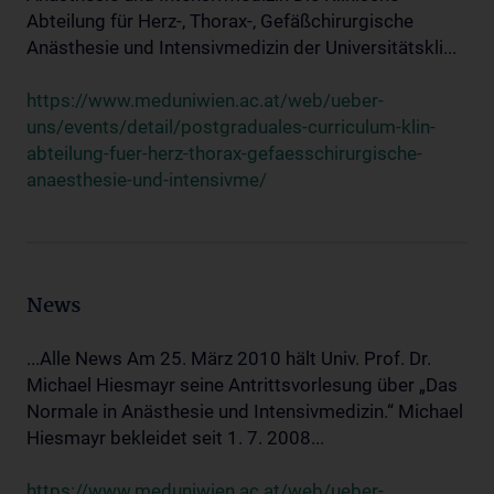
Abteilung für Herz-, Thorax-, Gefäßchirurgische
Anästhesie und Intensivmedizin der Universitätskli...
https://www.meduniwien.ac.at/web/ueber-
uns/events/detail/postgraduales-curriculum-klin-
abteilung-fuer-herz-thorax-gefaesschirurgische-
anaesthesie-und-intensivme/
News
...Alle News Am 25. März 2010 hält Univ. Prof. Dr.
Michael Hiesmayr seine Antrittsvorlesung über „Das
Normale in Anästhesie und Intensivmedizin.“ Michael
Hiesmayr bekleidet seit 1. 7. 2008...
https://www.meduniwien.ac.at/web/ueber-