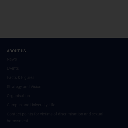
ABOUT US
News
Events
Facts & Figures
Strategy and Vision
Organisation
Campus and University Life
Contact points for victims of discrimination and sexual
harassment