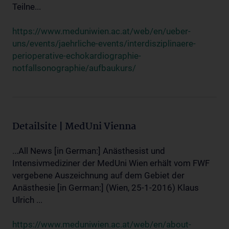
Teilne...
https://www.meduniwien.ac.at/web/en/ueber-
uns/events/jaehrliche-events/interdisziplinaere-
perioperative-echokardiographie-
notfallsonographie/aufbaukurs/
Detailsite | MedUni Vienna
...All News [in German:] Anästhesist und
Intensivmediziner der MedUni Wien erhält vom FWF
vergebene Auszeichnung auf dem Gebiet der
Anästhesie [in German:] (Wien, 25-1-2016) Klaus
Ulrich ...
https://www.meduniwien.ac.at/web/en/about-