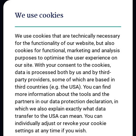
Postgraduate Trainings
We use cookies
Dual Career
Trusted Reseach - Research Security - Foreign Interference
We use cookies that are technically necessary
UNESCO Chair on Bioethics
for the functionality of our website, but also
MUVI
cookies for functional, marketing and analysis
purposes to optimise the user experience on
our site. With your consent to the cookies,
Connect with us
data is processed both by us and by third-
party providers, some of which are based in
third countries (e.g. the USA). You can find
more information about the tools and the
partners in our data protection declaration, in
which we also explain exactly what data
PRESSE
transfer to the USA can mean. You can
JOBS
individually adjust or revoke your cookie
MEDUNI SHOP
settings at any time if you wish.