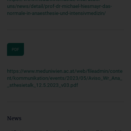
uns/news/detail/prof-dr-michael-hiesmayr-das-
normale-in-anaesthesie-und-intensivmedizin/
PDF
https://www.meduniwien.ac.at/web/fileadmin/conte
nt/kommunikation/events/2023/05/Aviso_Wr_Ana_
_sthesietalk_12.5.2023_v03.pdf
News