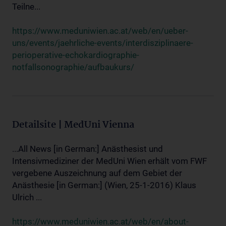
Teilne...
https://www.meduniwien.ac.at/web/en/ueber-
uns/events/jaehrliche-events/interdisziplinaere-
perioperative-echokardiographie-
notfallsonographie/aufbaukurs/
Detailsite | MedUni Vienna
...All News [in German:] Anästhesist und
Intensivmediziner der MedUni Wien erhält vom FWF
vergebene Auszeichnung auf dem Gebiet der
Anästhesie [in German:] (Wien, 25-1-2016) Klaus
Ulrich ...
https://www.meduniwien.ac.at/web/en/about-