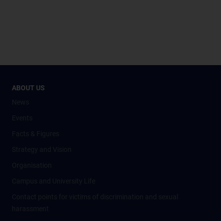
ABOUT US
News
Events
Facts & Figures
Strategy and Vision
Organisation
Campus and University Life
Contact points for victims of discrimination and sexual
harassment