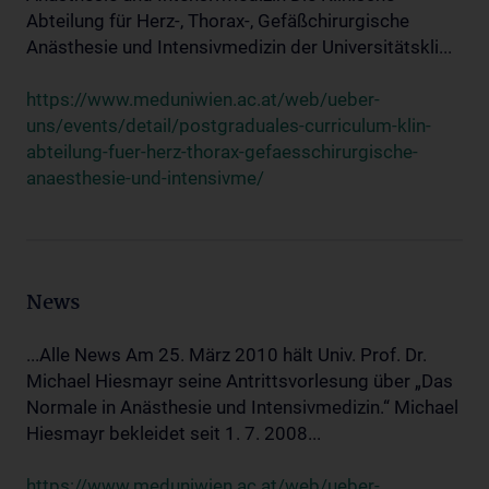
Abteilung für Herz-, Thorax-, Gefäßchirurgische
Anästhesie und Intensivmedizin der Universitätskli...
https://www.meduniwien.ac.at/web/ueber-
uns/events/detail/postgraduales-curriculum-klin-
abteilung-fuer-herz-thorax-gefaesschirurgische-
anaesthesie-und-intensivme/
News
...Alle News Am 25. März 2010 hält Univ. Prof. Dr.
Michael Hiesmayr seine Antrittsvorlesung über „Das
Normale in Anästhesie und Intensivmedizin.“ Michael
Hiesmayr bekleidet seit 1. 7. 2008...
https://www.meduniwien.ac.at/web/ueber-