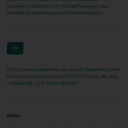
uns/news/detail/prof-dr-michael-hiesmayr-das-
normale-in-anaesthesie-und-intensivmedizin/
PDF
https://www.meduniwien.ac.at/web/fileadmin/conte
nt/kommunikation/events/2023/05/Aviso_Wr_Ana_
_sthesietalk_12.5.2023_v03.pdf
News