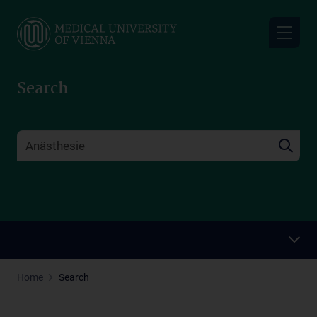
Skip
to
main
content
Search
Home
Search