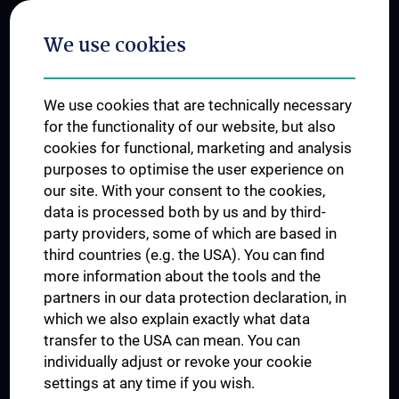
Postgraduate Trainings
We use cookies
Dual Career
Trusted Reseach - Research Security - Foreign Interference
We use cookies that are technically necessary
UNESCO Chair on Bioethics
for the functionality of our website, but also
MUVI
cookies for functional, marketing and analysis
purposes to optimise the user experience on
our site. With your consent to the cookies,
Connect with us
data is processed both by us and by third-
party providers, some of which are based in
third countries (e.g. the USA). You can find
more information about the tools and the
partners in our data protection declaration, in
which we also explain exactly what data
PRESSE
transfer to the USA can mean. You can
JOBS
individually adjust or revoke your cookie
MEDUNI SHOP
settings at any time if you wish.