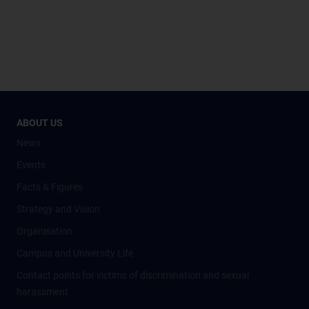
ABOUT US
News
Events
Facts & Figures
Strategy and Vision
Organisation
Campus and University Life
Contact points for victims of discrimination and sexual
harassment