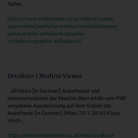
Teilne...
https://www.meduniwien.ac.at/web/en/ueber-
uns/events/jaehrliche-events/interdisziplinaere-
perioperative-echokardiographie-
notfallsonographie/aufbaukurs/
Detailsite | MedUni Vienna
...All News [in German:] Anästhesist und
Intensivmediziner der MedUni Wien erhält vom FWF
vergebene Auszeichnung auf dem Gebiet der
Anästhesie [in German:] (Wien, 25-1-2016) Klaus
Ulrich ...
https://www.meduniwien.ac.at/web/en/about-