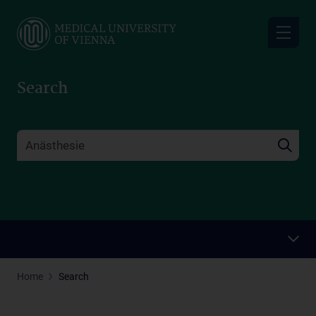
Skip
to
main
content
Search
Home
Search