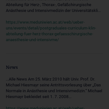
Abteilung für Herz-, Thorax-, Gefäßchirurgische
Anästhesie und Intensivmedizin der Universitätskli...
https://www.meduniwien.ac.at/web/ueber-
uns/events/detail/postgraduales-curriculum-klin-
abteilung-fuer-herz-thorax-gefaesschirurgische-
anaesthesie-und-intensivme/
News
...Alle News Am 25. März 2010 hält Univ. Prof. Dr.
Michael Hiesmayr seine Antrittsvorlesung über „Das
Normale in Anästhesie und Intensivmedizin.“ Michael
Hiesmayr bekleidet seit 1. 7. 2008...
https://www.meduniwien.ac.at/web/ueber-