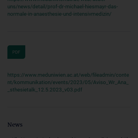
uns/news/detail/prof-dr-michael-hiesmayr-das-
normale-in-anaesthesie-und-intensivmedizin/
PDF
https://www.meduniwien.ac.at/web/fileadmin/conte
nt/kommunikation/events/2023/05/Aviso_Wr_Ana_
_sthesietalk_12.5.2023_v03.pdf
News