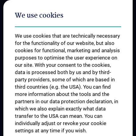
Postgraduate Trainings
We use cookies
Dual Career
Trusted Reseach - Research Security - Foreign Interference
We use cookies that are technically necessary
UNESCO Chair on Bioethics
for the functionality of our website, but also
MUVI
cookies for functional, marketing and analysis
purposes to optimise the user experience on
our site. With your consent to the cookies,
Connect with us
data is processed both by us and by third-
party providers, some of which are based in
third countries (e.g. the USA). You can find
more information about the tools and the
partners in our data protection declaration, in
which we also explain exactly what data
PRESSE
transfer to the USA can mean. You can
JOBS
individually adjust or revoke your cookie
MEDUNI SHOP
settings at any time if you wish.