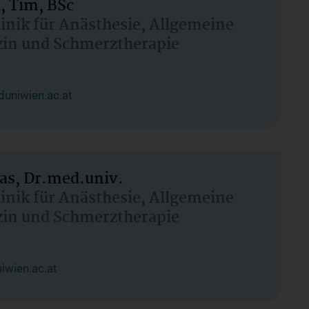
, Tim, BSc
linik für Anästhesie, Allgemeine
zin und Schmerztherapie
uniwien.ac.at
as, Dr.med.univ.
linik für Anästhesie, Allgemeine
zin und Schmerztherapie
wien.ac.at