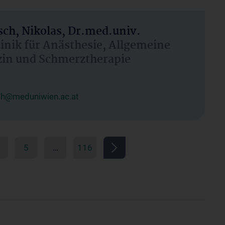
ch, Nikolas, Dr.med.univ.
linik für Anästhesie, Allgemeine
zin und Schmerztherapie
ch@meduniwien.ac.at
5
…
116