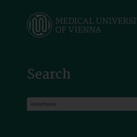
Skip
to
main
content
Search