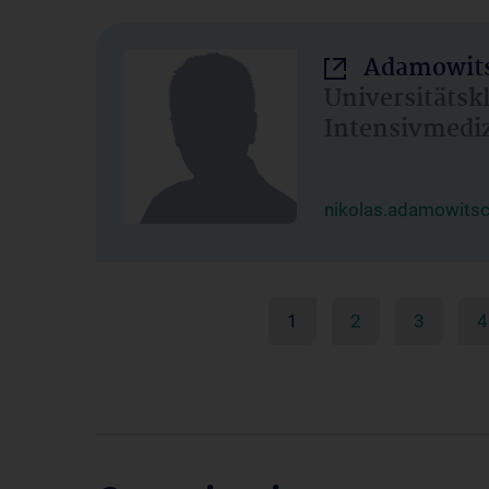
Adamowits
Universitätsk
Intensivmedi
nikolas.adamowits
1
2
3
4