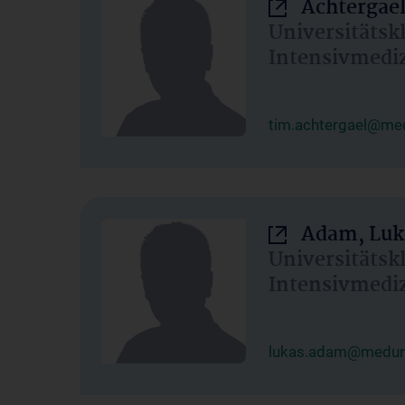
Achtergael
Universitätsk
Intensivmedi
tim.achtergael@med
Adam, Luk
Universitätsk
Intensivmedi
lukas.adam@meduni