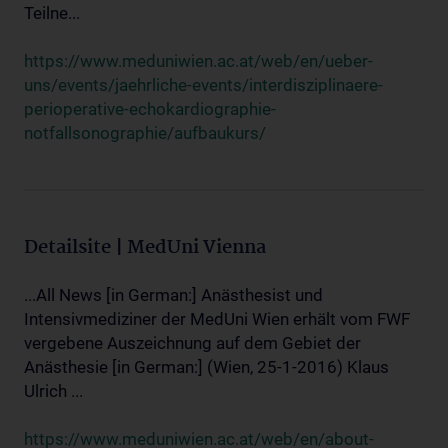
Teilne...
https://www.meduniwien.ac.at/web/en/ueber-
uns/events/jaehrliche-events/interdisziplinaere-
perioperative-echokardiographie-
notfallsonographie/aufbaukurs/
Detailsite | MedUni Vienna
...All News [in German:] Anästhesist und
Intensivmediziner der MedUni Wien erhält vom FWF
vergebene Auszeichnung auf dem Gebiet der
Anästhesie [in German:] (Wien, 25-1-2016) Klaus
Ulrich ...
https://www.meduniwien.ac.at/web/en/about-