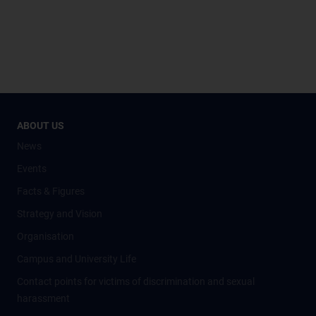
ABOUT US
News
Events
Facts & Figures
Strategy and Vision
Organisation
Campus and University Life
Contact points for victims of discrimination and sexual
harassment