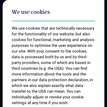
Postgraduate Trainings
We use cookies
Dual Career
Trusted Reseach - Research Security - Foreign Interference
We use cookies that are technically necessary
UNESCO Chair on Bioethics
for the functionality of our website, but also
MUVI
cookies for functional, marketing and analysis
purposes to optimise the user experience on
our site. With your consent to the cookies,
Connect with us
data is processed both by us and by third-
party providers, some of which are based in
third countries (e.g. the USA). You can find
more information about the tools and the
partners in our data protection declaration, in
which we also explain exactly what data
PRESSE
transfer to the USA can mean. You can
JOBS
individually adjust or revoke your cookie
MEDUNI SHOP
settings at any time if you wish.