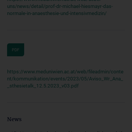
uns/news/detail/prof-dr-michael-hiesmayr-das-
normale-in-anaesthesie-und-intensivmedizin/
PDF
https://www.meduniwien.ac.at/web/fileadmin/conte
nt/kommunikation/events/2023/05/Aviso_Wr_Ana_
_sthesietalk_12.5.2023_v03.pdf
News