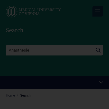
Skip
to
main
content
Search
Home
Search