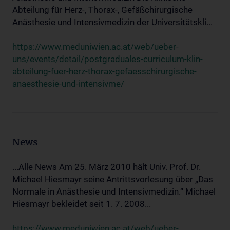
Abteilung für Herz-, Thorax-, Gefäßchirurgische
Anästhesie und Intensivmedizin der Universitätskli...
https://www.meduniwien.ac.at/web/ueber-
uns/events/detail/postgraduales-curriculum-klin-
abteilung-fuer-herz-thorax-gefaesschirurgische-
anaesthesie-und-intensivme/
News
...Alle News Am 25. März 2010 hält Univ. Prof. Dr.
Michael Hiesmayr seine Antrittsvorlesung über „Das
Normale in Anästhesie und Intensivmedizin.“ Michael
Hiesmayr bekleidet seit 1. 7. 2008...
https://www.meduniwien.ac.at/web/ueber-