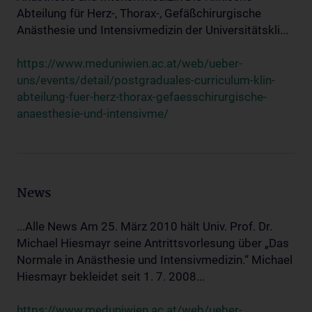
Abteilung für Herz-, Thorax-, Gefäßchirurgische
Anästhesie und Intensivmedizin der Universitätskli...
https://www.meduniwien.ac.at/web/ueber-
uns/events/detail/postgraduales-curriculum-klin-
abteilung-fuer-herz-thorax-gefaesschirurgische-
anaesthesie-und-intensivme/
News
...Alle News Am 25. März 2010 hält Univ. Prof. Dr.
Michael Hiesmayr seine Antrittsvorlesung über „Das
Normale in Anästhesie und Intensivmedizin.“ Michael
Hiesmayr bekleidet seit 1. 7. 2008...
https://www.meduniwien.ac.at/web/ueber-