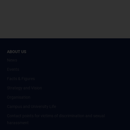
ABOUT US
News
Events
Facts & Figures
Strategy and Vision
Organisation
Campus and University Life
Contact points for victims of discrimination and sexual
harassment