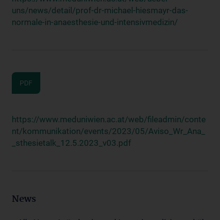
uns/news/detail/prof-dr-michael-hiesmayr-das-
normale-in-anaesthesie-und-intensivmedizin/
PDF
https://www.meduniwien.ac.at/web/fileadmin/conte
nt/kommunikation/events/2023/05/Aviso_Wr_Ana_
_sthesietalk_12.5.2023_v03.pdf
News