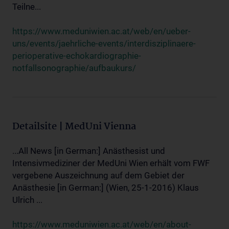
Teilne...
https://www.meduniwien.ac.at/web/en/ueber-
uns/events/jaehrliche-events/interdisziplinaere-
perioperative-echokardiographie-
notfallsonographie/aufbaukurs/
Detailsite | MedUni Vienna
...All News [in German:] Anästhesist und
Intensivmediziner der MedUni Wien erhält vom FWF
vergebene Auszeichnung auf dem Gebiet der
Anästhesie [in German:] (Wien, 25-1-2016) Klaus
Ulrich ...
https://www.meduniwien.ac.at/web/en/about-