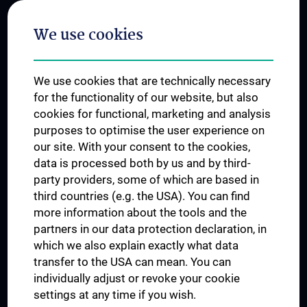
Postgraduate Trainings
We use cookies
Dual Career
Trusted Reseach - Research Security - Foreign Interference
We use cookies that are technically necessary
UNESCO Chair on Bioethics
for the functionality of our website, but also
MUVI
cookies for functional, marketing and analysis
purposes to optimise the user experience on
our site. With your consent to the cookies,
Connect with us
data is processed both by us and by third-
party providers, some of which are based in
third countries (e.g. the USA). You can find
more information about the tools and the
partners in our data protection declaration, in
which we also explain exactly what data
PRESSE
transfer to the USA can mean. You can
JOBS
individually adjust or revoke your cookie
MEDUNI SHOP
settings at any time if you wish.