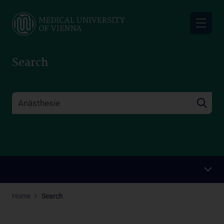
Skip
to
main
content
Search
Home
Search