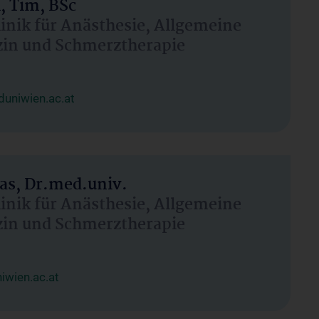
, Tim, BSc
linik für Anästhesie, Allgemeine
zin und Schmerztherapie
uniwien.ac.at
as, Dr.med.univ.
linik für Anästhesie, Allgemeine
zin und Schmerztherapie
wien.ac.at