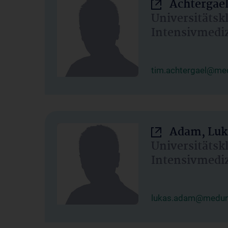
Achtergael
Universitätsk
Intensivmedi
tim.achtergael@med
Adam, Luk
Universitätsk
Intensivmedi
lukas.adam@meduni