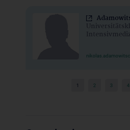
Adamowits
Universitätsk
Intensivmedi
nikolas.adamowits
1
2
3
4