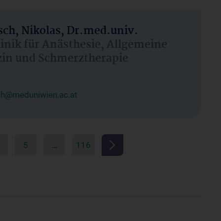
ch, Nikolas, Dr.med.univ.
linik für Anästhesie, Allgemeine
zin und Schmerztherapie
ch@meduniwien.ac.at
5
…
116