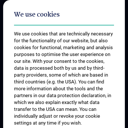
Postgraduate Trainings
We use cookies
Dual Career
Trusted Reseach - Research Security - Foreign Interference
We use cookies that are technically necessary
UNESCO Chair on Bioethics
for the functionality of our website, but also
MUVI
cookies for functional, marketing and analysis
purposes to optimise the user experience on
our site. With your consent to the cookies,
Connect with us
data is processed both by us and by third-
party providers, some of which are based in
third countries (e.g. the USA). You can find
more information about the tools and the
partners in our data protection declaration, in
which we also explain exactly what data
PRESSE
transfer to the USA can mean. You can
JOBS
individually adjust or revoke your cookie
MEDUNI SHOP
settings at any time if you wish.