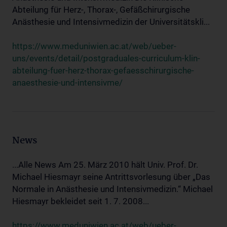
Abteilung für Herz-, Thorax-, Gefäßchirurgische
Anästhesie und Intensivmedizin der Universitätskli...
https://www.meduniwien.ac.at/web/ueber-
uns/events/detail/postgraduales-curriculum-klin-
abteilung-fuer-herz-thorax-gefaesschirurgische-
anaesthesie-und-intensivme/
News
...Alle News Am 25. März 2010 hält Univ. Prof. Dr.
Michael Hiesmayr seine Antrittsvorlesung über „Das
Normale in Anästhesie und Intensivmedizin.“ Michael
Hiesmayr bekleidet seit 1. 7. 2008...
https://www.meduniwien.ac.at/web/ueber-