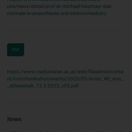
uns/news/detail/prof-dr-michael-hiesmayr-das-
normale-in-anaesthesie-und-intensivmedizin/
PDF
https://www.meduniwien.ac.at/web/fileadmin/conte
nt/kommunikation/events/2023/05/Aviso_Wr_Ana_
_sthesietalk_12.5.2023_v03.pdf
News