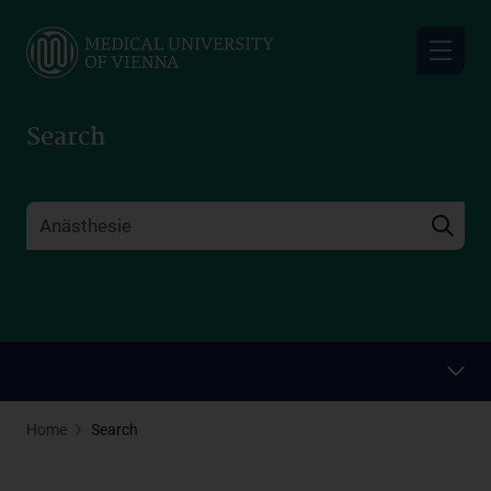
Skip
to
main
content
Search
Home
Search