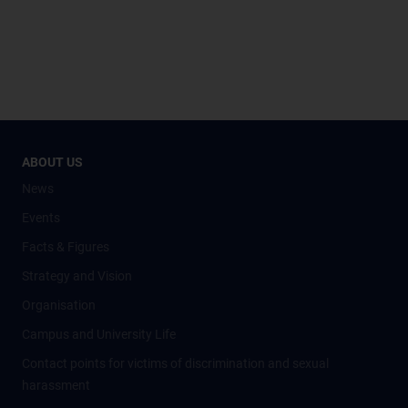
ABOUT US
News
Events
Facts & Figures
Strategy and Vision
Organisation
Campus and University Life
Contact points for victims of discrimination and sexual
harassment