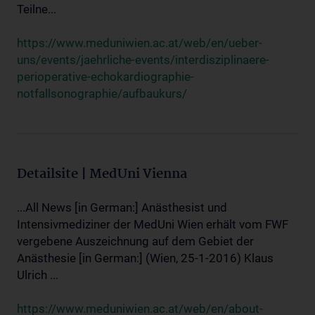
Teilne...
https://www.meduniwien.ac.at/web/en/ueber-
uns/events/jaehrliche-events/interdisziplinaere-
perioperative-echokardiographie-
notfallsonographie/aufbaukurs/
Detailsite | MedUni Vienna
...All News [in German:] Anästhesist und
Intensivmediziner der MedUni Wien erhält vom FWF
vergebene Auszeichnung auf dem Gebiet der
Anästhesie [in German:] (Wien, 25-1-2016) Klaus
Ulrich ...
https://www.meduniwien.ac.at/web/en/about-