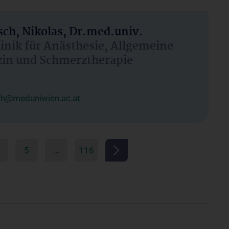
ch, Nikolas, Dr.med.univ.
linik für Anästhesie, Allgemeine
zin und Schmerztherapie
ch@meduniwien.ac.at
5
…
116