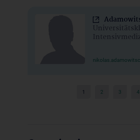
Adamowits
Universitätsk
Intensivmedi
nikolas.adamowits
1
2
3
4