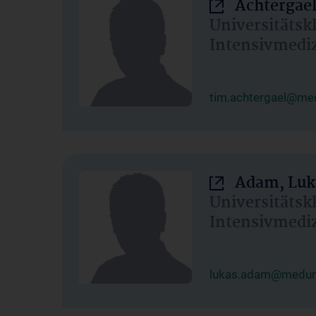
Achtergael
Universitätsk
Intensivmedi
tim.achtergael@med
Adam, Luk
Universitätsk
Intensivmedi
lukas.adam@meduni