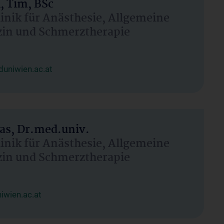
, Tim, BSc
linik für Anästhesie, Allgemeine
zin und Schmerztherapie
uniwien.ac.at
as, Dr.med.univ.
linik für Anästhesie, Allgemeine
zin und Schmerztherapie
wien.ac.at