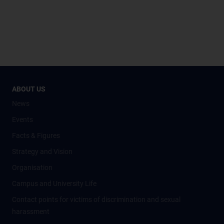
ABOUT US
News
Events
Facts & Figures
Strategy and Vision
Organisation
Campus and University Life
Contact points for victims of discrimination and sexual
harassment