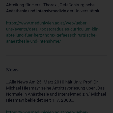
Abteilung für Herz-, Thorax-, Gefäßchirurgische
Anästhesie und Intensivmedizin der Universitätskli...
https://www.meduniwien.ac.at/web/ueber-
uns/events/detail/postgraduales-curriculum-klin-
abteilung-fuer-herz-thorax-gefaesschirurgische-
anaesthesie-und-intensivme/
News
...Alle News Am 25. März 2010 hält Univ. Prof. Dr.
Michael Hiesmayr seine Antrittsvorlesung über „Das
Normale in Anästhesie und Intensivmedizin.“ Michael
Hiesmayr bekleidet seit 1. 7. 2008...
https://www.meduniwien.ac.at/web/ueber-