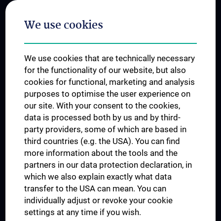
Postgraduate Trainings
We use cookies
Dual Career
Trusted Reseach - Research Security - Foreign Interference
We use cookies that are technically necessary
UNESCO Chair on Bioethics
for the functionality of our website, but also
MUVI
cookies for functional, marketing and analysis
purposes to optimise the user experience on
our site. With your consent to the cookies,
Connect with us
data is processed both by us and by third-
party providers, some of which are based in
third countries (e.g. the USA). You can find
more information about the tools and the
partners in our data protection declaration, in
which we also explain exactly what data
PRESSE
transfer to the USA can mean. You can
JOBS
individually adjust or revoke your cookie
MEDUNI SHOP
settings at any time if you wish.