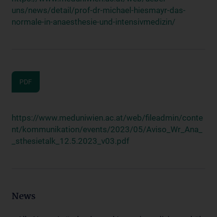
uns/news/detail/prof-dr-michael-hiesmayr-das-
normale-in-anaesthesie-und-intensivmedizin/
PDF
https://www.meduniwien.ac.at/web/fileadmin/conte
nt/kommunikation/events/2023/05/Aviso_Wr_Ana_
_sthesietalk_12.5.2023_v03.pdf
News