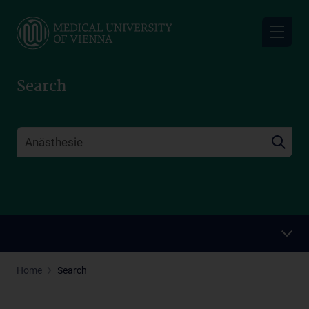
Skip
to
main
content
Search
Home
Search