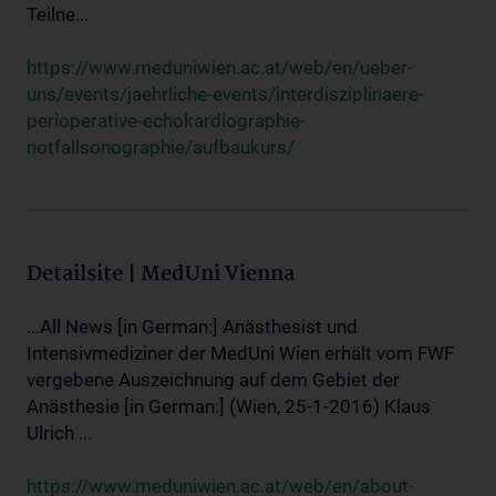
Teilne...
https://www.meduniwien.ac.at/web/en/ueber-
uns/events/jaehrliche-events/interdisziplinaere-
perioperative-echokardiographie-
notfallsonographie/aufbaukurs/
Detailsite | MedUni Vienna
...All News [in German:] Anästhesist und
Intensivmediziner der MedUni Wien erhält vom FWF
vergebene Auszeichnung auf dem Gebiet der
Anästhesie [in German:] (Wien, 25-1-2016) Klaus
Ulrich ...
https://www.meduniwien.ac.at/web/en/about-