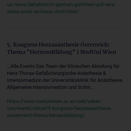
us/news/detailsite/in-german-gottfried-und-vera-
weiss-preis-an-klaus-ulrich-klein/
5. Kongress Herzanästhesie Österreich:
Thema "HerzensBildung" | MedUni Wien
...Alle Events Das Team der Klinischen Abteilung für
Herz-Thorax-Gefäßchirurgische Anästhesie &
Intensivmedizin der Universitätsklinik für Anästhesie,
Allgemeine Intensivmedizin und Schm...
https://www.meduniwien.ac.at/web/ueber-
uns/events/detail/5-kongress-herzanaesthesie-
oesterreich-thema-herzensbildung/