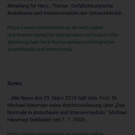
Abteilung für Herz-, Thorax-, Gefäßchirurgische
Anästhesie und Intensivmedizin der Universitätskli...
https://www.meduniwien.ac.at/web/ueber-
uns/events/detail/postgraduales-curriculum-klin-
abteilung-fuer-herz-thorax-gefaesschirurgische-
anaesthesie-und-intensivme/
News
...Alle News Am 25. März 2010 hält Univ. Prof. Dr.
Michael Hiesmayr seine Antrittsvorlesung über „Das
Normale in Anästhesie und Intensivmedizin.“ Michael
Hiesmayr bekleidet seit 1. 7. 2008...
https://www.meduniwien.ac.at/web/ueber-