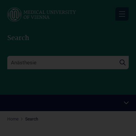
Skip
to
main
content
Search
Home
Search