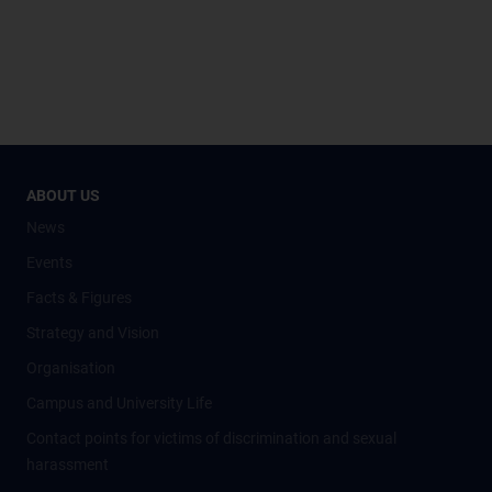
ABOUT US
News
Events
Facts & Figures
Strategy and Vision
Organisation
Campus and University Life
Contact points for victims of discrimination and sexual
harassment