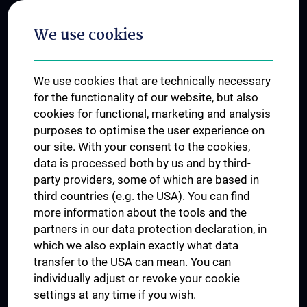
Postgraduate Trainings
We use cookies
Dual Career
Trusted Reseach - Research Security - Foreign Interference
We use cookies that are technically necessary
UNESCO Chair on Bioethics
for the functionality of our website, but also
MUVI
cookies for functional, marketing and analysis
purposes to optimise the user experience on
our site. With your consent to the cookies,
Connect with us
data is processed both by us and by third-
party providers, some of which are based in
third countries (e.g. the USA). You can find
more information about the tools and the
partners in our data protection declaration, in
which we also explain exactly what data
PRESSE
transfer to the USA can mean. You can
JOBS
individually adjust or revoke your cookie
MEDUNI SHOP
settings at any time if you wish.