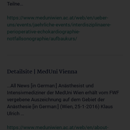
Teilne...
https://www.meduniwien.ac.at/web/en/ueber-
uns/events/jaehrliche-events/interdisziplinaere-
perioperative-echokardiographie-
notfallsonographie/aufbaukurs/
Detailsite | MedUni Vienna
...All News [in German:] Anästhesist und
Intensivmediziner der MedUni Wien erhält vom FWF
vergebene Auszeichnung auf dem Gebiet der
Anästhesie [in German:] (Wien, 25-1-2016) Klaus
Ulrich ...
https://www.meduniwien.ac.at/web/en/about-