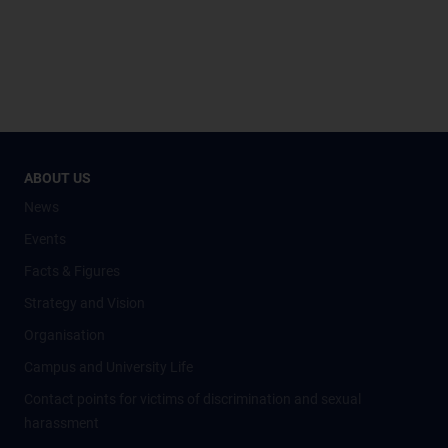
ABOUT US
News
Events
Facts & Figures
Strategy and Vision
Organisation
Campus and University Life
Contact points for victims of discrimination and sexual
harassment