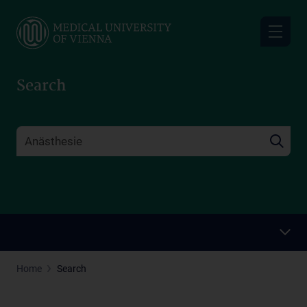
Skip
to
main
content
Search
Home
Search