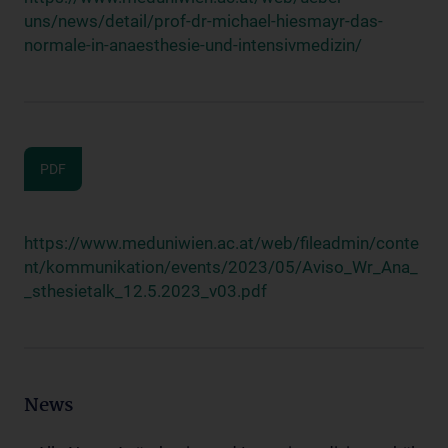
uns/news/detail/prof-dr-michael-hiesmayr-das-
normale-in-anaesthesie-und-intensivmedizin/
PDF
https://www.meduniwien.ac.at/web/fileadmin/conte
nt/kommunikation/events/2023/05/Aviso_Wr_Ana_
_sthesietalk_12.5.2023_v03.pdf
News