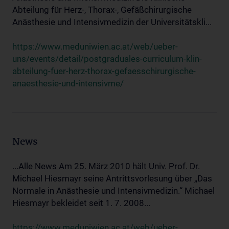
Abteilung für Herz-, Thorax-, Gefäßchirurgische
Anästhesie und Intensivmedizin der Universitätskli...
https://www.meduniwien.ac.at/web/ueber-
uns/events/detail/postgraduales-curriculum-klin-
abteilung-fuer-herz-thorax-gefaesschirurgische-
anaesthesie-und-intensivme/
News
...Alle News Am 25. März 2010 hält Univ. Prof. Dr.
Michael Hiesmayr seine Antrittsvorlesung über „Das
Normale in Anästhesie und Intensivmedizin.“ Michael
Hiesmayr bekleidet seit 1. 7. 2008...
https://www.meduniwien.ac.at/web/ueber-