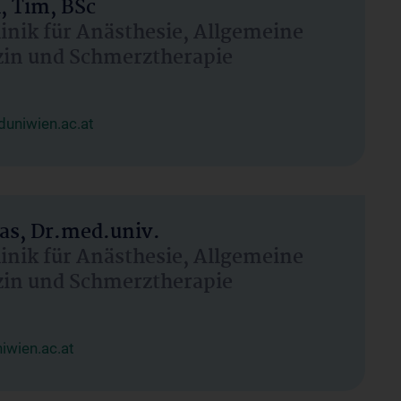
, Tim, BSc
linik für Anästhesie, Allgemeine
zin und Schmerztherapie
uniwien.ac.at
as, Dr.med.univ.
linik für Anästhesie, Allgemeine
zin und Schmerztherapie
wien.ac.at