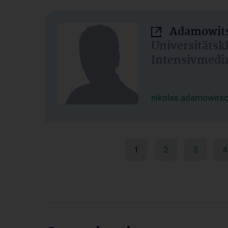
Adamowits
Universitätsk
Intensivmedi
nikolas.adamowits
1
2
3
4