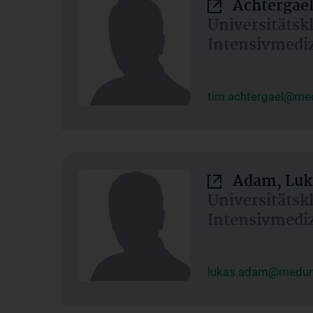
Achtergael
Universitätsk
Intensivmedi
tim.achtergael@med
Adam, Luk
Universitätsk
Intensivmedi
lukas.adam@meduni