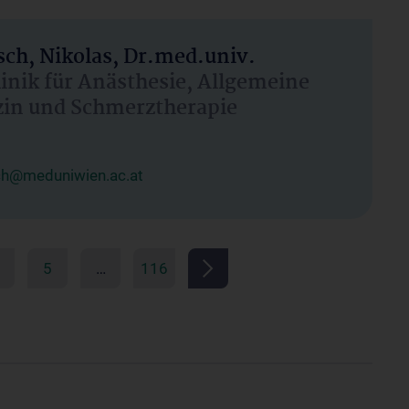
ch, Nikolas, Dr.med.univ.
linik für Anästhesie, Allgemeine
zin und Schmerztherapie
ch@meduniwien.ac.at
5
…
116