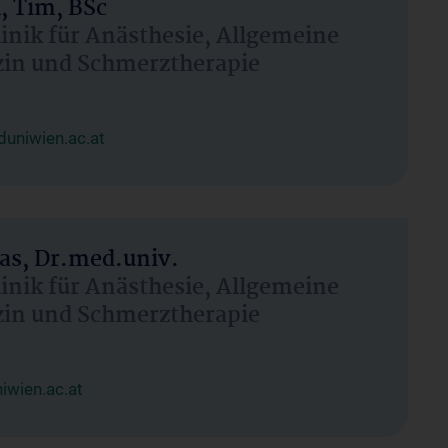
, Tim, BSc
linik für Anästhesie, Allgemeine
zin und Schmerztherapie
uniwien.ac.at
as, Dr.med.univ.
linik für Anästhesie, Allgemeine
zin und Schmerztherapie
wien.ac.at