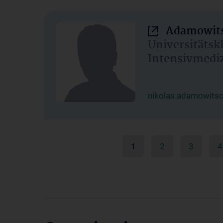
Adamowits
Universitätsk
Intensivmedi
nikolas.adamowits
1
2
3
4