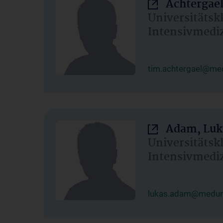
Achtergael
Universitätsk
Intensivmedi
tim.achtergael@med
Adam, Luk
Universitätsk
Intensivmedi
lukas.adam@meduni