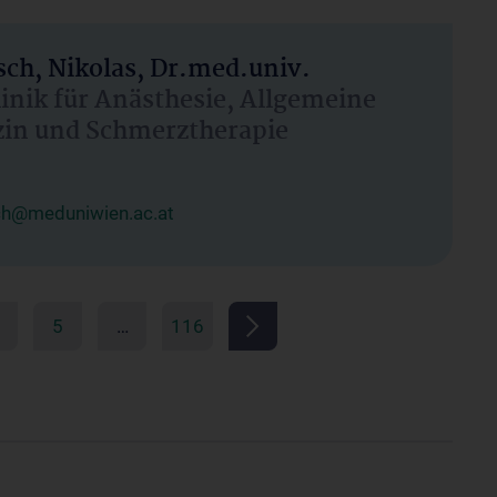
ch, Nikolas, Dr.med.univ.
linik für Anästhesie, Allgemeine
zin und Schmerztherapie
ch@meduniwien.ac.at
5
…
116