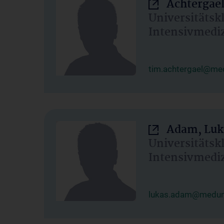
Achtergael
Universitätsk
Intensivmedi
tim.achtergael@med
Adam, Luk
Universitätsk
Intensivmedi
lukas.adam@meduni