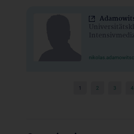
Adamowits
Universitätsk
Intensivmedi
nikolas.adamowits
1
2
3
4