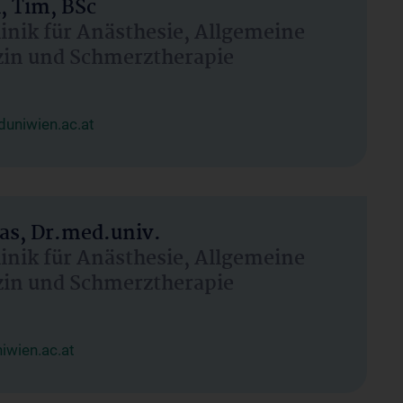
, Tim, BSc
linik für Anästhesie, Allgemeine
zin und Schmerztherapie
uniwien.ac.at
as, Dr.med.univ.
linik für Anästhesie, Allgemeine
zin und Schmerztherapie
wien.ac.at