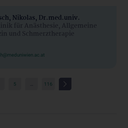
ch, Nikolas, Dr.med.univ.
linik für Anästhesie, Allgemeine
zin und Schmerztherapie
ch@meduniwien.ac.at
5
…
116