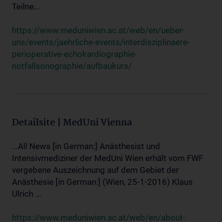
Teilne...
https://www.meduniwien.ac.at/web/en/ueber-
uns/events/jaehrliche-events/interdisziplinaere-
perioperative-echokardiographie-
notfallsonographie/aufbaukurs/
Detailsite | MedUni Vienna
...All News [in German:] Anästhesist und
Intensivmediziner der MedUni Wien erhält vom FWF
vergebene Auszeichnung auf dem Gebiet der
Anästhesie [in German:] (Wien, 25-1-2016) Klaus
Ulrich ...
https://www.meduniwien.ac.at/web/en/about-