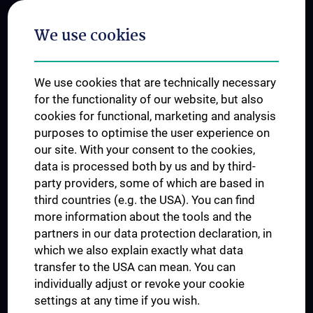
Postgraduate Trainings
We use cookies
Dual Career
Trusted Reseach - Research Security - Foreign Interference
We use cookies that are technically necessary
UNESCO Chair on Bioethics
for the functionality of our website, but also
MUVI
cookies for functional, marketing and analysis
purposes to optimise the user experience on
our site. With your consent to the cookies,
Connect with us
data is processed both by us and by third-
party providers, some of which are based in
third countries (e.g. the USA). You can find
more information about the tools and the
partners in our data protection declaration, in
which we also explain exactly what data
PRESSE
transfer to the USA can mean. You can
JOBS
individually adjust or revoke your cookie
MEDUNI SHOP
settings at any time if you wish.