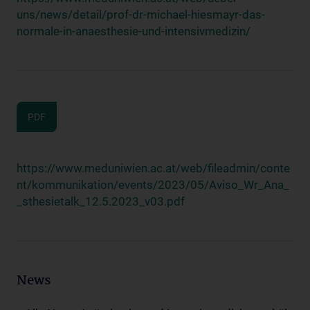
uns/news/detail/prof-dr-michael-hiesmayr-das-
normale-in-anaesthesie-und-intensivmedizin/
PDF
https://www.meduniwien.ac.at/web/fileadmin/conte
nt/kommunikation/events/2023/05/Aviso_Wr_Ana_
_sthesietalk_12.5.2023_v03.pdf
News