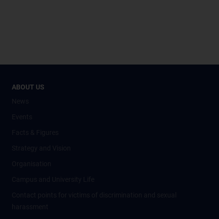
ABOUT US
News
Events
Facts & Figures
Strategy and Vision
Organisation
Campus and University Life
Contact points for victims of discrimination and sexual
harassment