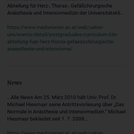
Abteilung für Herz-, Thorax-, Gefäßchirurgische
Anästhesie und Intensivmedizin der Universitätskli...
https://www.meduniwien.ac.at/web/ueber-
uns/events/detail/postgraduales-curriculum-klin-
abteilung-fuer-herz-thorax-gefaesschirurgische-
anaesthesie-und-intensivme/
News
...Alle News Am 25. März 2010 hält Univ. Prof. Dr.
Michael Hiesmayr seine Antrittsvorlesung über „Das
Normale in Anästhesie und Intensivmedizin.“ Michael
Hiesmayr bekleidet seit 1. 7. 2008...
https://www.meduniwien.ac.at/web/ueber-