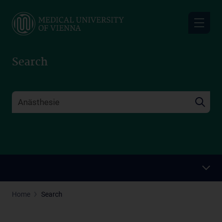
Skip
to
main
content
Search
Home
Search