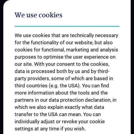
Postgraduate Trainings
We use cookies
Dual Career
Trusted Reseach - Research Security - Foreign Interference
We use cookies that are technically necessary
UNESCO Chair on Bioethics
for the functionality of our website, but also
MUVI
cookies for functional, marketing and analysis
purposes to optimise the user experience on
our site. With your consent to the cookies,
Connect with us
data is processed both by us and by third-
party providers, some of which are based in
third countries (e.g. the USA). You can find
more information about the tools and the
partners in our data protection declaration, in
which we also explain exactly what data
PRESSE
transfer to the USA can mean. You can
JOBS
individually adjust or revoke your cookie
MEDUNI SHOP
settings at any time if you wish.