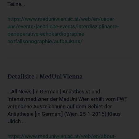
Teilne...
https://www.meduniwien.ac.at/web/en/ueber-
uns/events/jaehrliche-events/interdisziplinaere-
perioperative-echokardiographie-
notfallsonographie/aufbaukurs/
Detailsite | MedUni Vienna
...All News [in German:] Anästhesist und
Intensivmediziner der MedUni Wien erhält vom FWF
vergebene Auszeichnung auf dem Gebiet der
Anästhesie [in German:] (Wien, 25-1-2016) Klaus
Ulrich ...
https://www.meduniwien.ac.at/web/en/about-