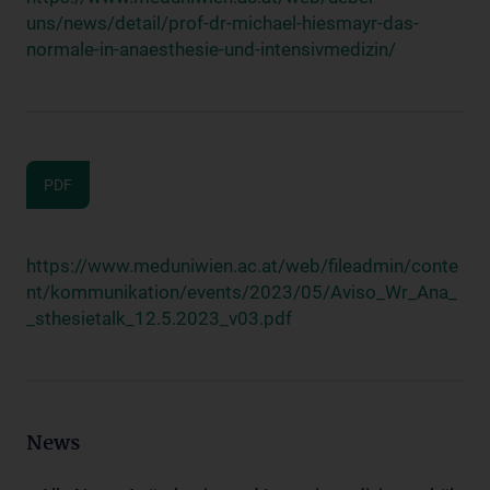
uns/news/detail/prof-dr-michael-hiesmayr-das-
normale-in-anaesthesie-und-intensivmedizin/
PDF
https://www.meduniwien.ac.at/web/fileadmin/conte
nt/kommunikation/events/2023/05/Aviso_Wr_Ana_
_sthesietalk_12.5.2023_v03.pdf
News