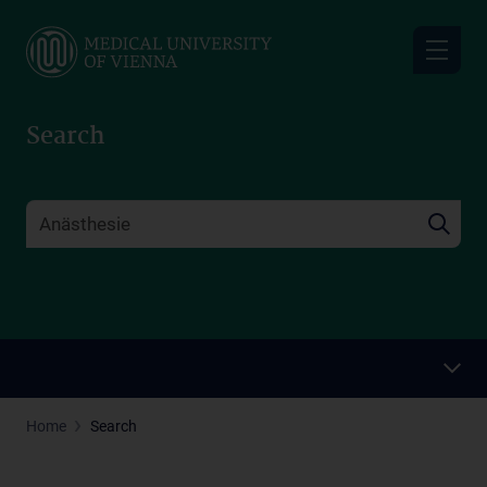
Skip
to
main
content
Search
Home
Search