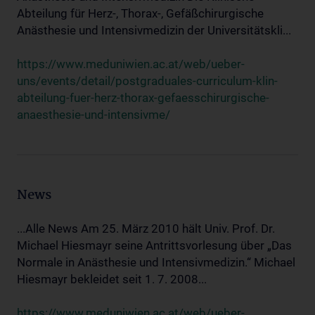
Abteilung für Herz-, Thorax-, Gefäßchirurgische
Anästhesie und Intensivmedizin der Universitätskli...
https://www.meduniwien.ac.at/web/ueber-
uns/events/detail/postgraduales-curriculum-klin-
abteilung-fuer-herz-thorax-gefaesschirurgische-
anaesthesie-und-intensivme/
News
...Alle News Am 25. März 2010 hält Univ. Prof. Dr.
Michael Hiesmayr seine Antrittsvorlesung über „Das
Normale in Anästhesie und Intensivmedizin.“ Michael
Hiesmayr bekleidet seit 1. 7. 2008...
https://www.meduniwien.ac.at/web/ueber-