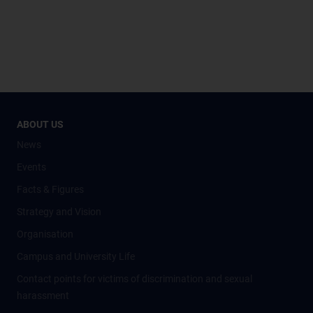
ABOUT US
News
Events
Facts & Figures
Strategy and Vision
Organisation
Campus and University Life
Contact points for victims of discrimination and sexual
harassment