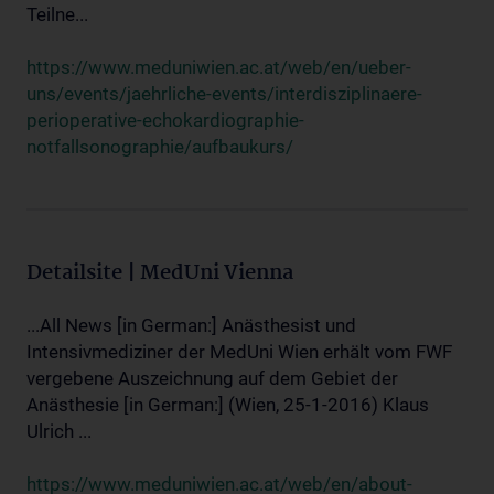
Teilne...
https://www.meduniwien.ac.at/web/en/ueber-
uns/events/jaehrliche-events/interdisziplinaere-
perioperative-echokardiographie-
notfallsonographie/aufbaukurs/
Detailsite | MedUni Vienna
...All News [in German:] Anästhesist und
Intensivmediziner der MedUni Wien erhält vom FWF
vergebene Auszeichnung auf dem Gebiet der
Anästhesie [in German:] (Wien, 25-1-2016) Klaus
Ulrich ...
https://www.meduniwien.ac.at/web/en/about-