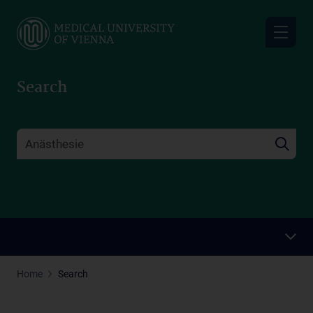
Skip
to
main
content
Search
Home
Search