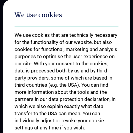
Postgraduate Trainings
We use cookies
Dual Career
Trusted Reseach - Research Security - Foreign Interference
We use cookies that are technically necessary
UNESCO Chair on Bioethics
for the functionality of our website, but also
MUVI
cookies for functional, marketing and analysis
purposes to optimise the user experience on
our site. With your consent to the cookies,
Connect with us
data is processed both by us and by third-
party providers, some of which are based in
third countries (e.g. the USA). You can find
more information about the tools and the
partners in our data protection declaration, in
which we also explain exactly what data
PRESSE
transfer to the USA can mean. You can
JOBS
individually adjust or revoke your cookie
MEDUNI SHOP
settings at any time if you wish.