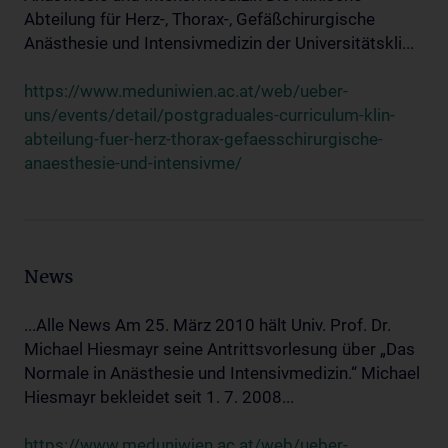
Abteilung für Herz-, Thorax-, Gefäßchirurgische
Anästhesie und Intensivmedizin der Universitätskli...
https://www.meduniwien.ac.at/web/ueber-
uns/events/detail/postgraduales-curriculum-klin-
abteilung-fuer-herz-thorax-gefaesschirurgische-
anaesthesie-und-intensivme/
News
...Alle News Am 25. März 2010 hält Univ. Prof. Dr.
Michael Hiesmayr seine Antrittsvorlesung über „Das
Normale in Anästhesie und Intensivmedizin.“ Michael
Hiesmayr bekleidet seit 1. 7. 2008...
https://www.meduniwien.ac.at/web/ueber-