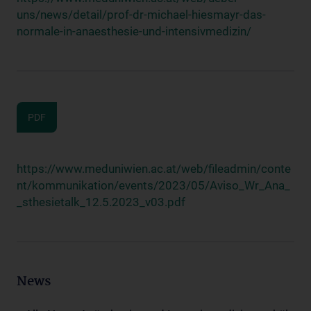
uns/news/detail/prof-dr-michael-hiesmayr-das-
normale-in-anaesthesie-und-intensivmedizin/
PDF
https://www.meduniwien.ac.at/web/fileadmin/conte
nt/kommunikation/events/2023/05/Aviso_Wr_Ana_
_sthesietalk_12.5.2023_v03.pdf
News