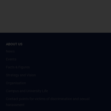
ABOUT US
News
Events
Facts & Figures
Strategy and Vision
Organisation
Campus and University Life
Contact points for victims of discrimination and sexual
harassment